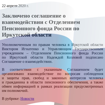
22 апреля 2020 г.
Заключено соглашение о
взаимодействии с Отделением
Пенсионного фонда России по
Иркутской области
Уполномоченным по правам человека в Иркутской области
Виктором Игнатенко и Управляющим Государственным
учреждением – Отделением Пенсионного фонда России
по Иркутской области Надеждой Козловой подписано
Соглашение о взаимодействии.
В соответствии с указанным Соглашением будет
организовано взаимодействие по вопросам соблюдения
и защиты прав, свобод и законных интересов человека
и гражданина в области пенсионного обеспечения, а также
обмен информацией в рамках реализации предусмотренных
им полномочий.
В рубрике:
Новости