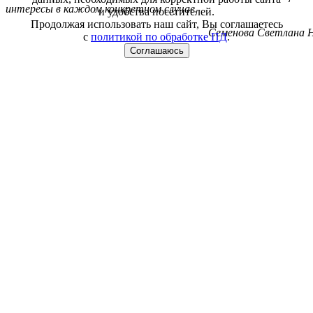
интересы в каждом конкретном случае.
и удобства посетителей.
Продолжая использовать наш сайт, Вы соглашаетесь
Семенова Светлана Н
с
политикой по обработке ПД
.
Соглашаюсь