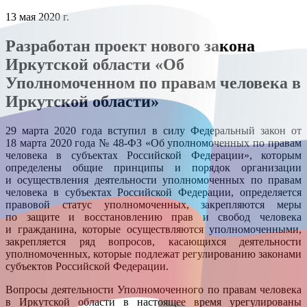
13 мая 2020 г.
Разработан проект нового закона
Иркутской области «Об
Уполномоченном по правам человека в
Иркутской области»
29 марта 2020 года вступил в силу Федеральный закон от
18 марта 2020 года № 48-ФЗ «Об уполномоченных по правам
человека в субъектах Российской Федерации», которым
определены общие принципы и порядок организации
и осуществления деятельности уполномоченных по правам
человека в субъектах Российской Федерации, определяется
правовой статус уполномоченных, закрепляются меры
по защите и восстановлению прав и свобод человека
и гражданина, которые осуществляются уполномоченными,
закрепляется ряд вопросов, касающихся деятельности
уполномоченных, которые подлежат регулированию законами
субъектов Российской Федерации.
Вопросы деятельности Уполномоченного по правам человека
в Иркутской области в настоящее время урегулированы