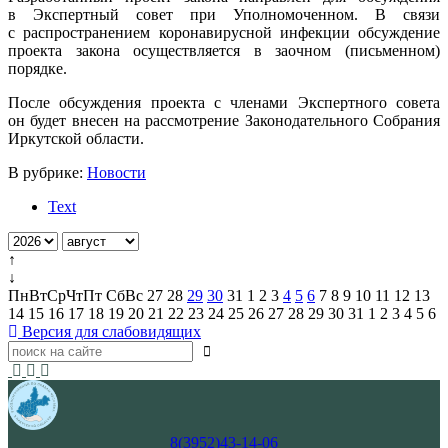
в Экспертный совет при Уполномоченном. В связи
с распространением коронавирусной инфекции обсуждение
проекта закона осуществляется в заочном (письменном)
порядке.
После обсуждения проекта с членами Экспертного совета
он будет внесен на рассмотрение Законодательного Собрания
Иркутской области.
В рубрике:
Новости
Text
↑
↓
Пн
Вт
Ср
Чт
Пт
Сб
Вс
27
28
29
30
31
1
2
3
4
5
6
7
8
9
10
11
12
13
14
15
16
17
18
19
20
21
22
23
24
25
26
27
28
29
30
31
1
2
3
4
5
6
Версия для слабовидящих
8(3952)43-14-06