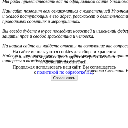
Мы рады приветствовать вас на официальном сайте Уполномоч
Наш сайт позволит вам ознакомиться с компетенцией Уполном
и жалоб поступающим в его адрес, расскажет о деятельности
проводимых событиях и мероприятиях.
Вы всегда будете в курсе последних новостей и изменений фед
защиты прав и свобод гражданина и человека.
На нашем сайте вы найдете ответы на волнующие вас вопрос
На сайте используются cookies для сбора и хранения
Надеемся, что посещение нашего сайта поможет вам защитит
данных, необходимых для корректной работы сайта
интересы в каждом конкретном случае.
и удобства посетителей.
Продолжая использовать наш сайт, Вы соглашаетесь
Семенова Светлана Н
с
политикой по обработке ПД
.
Соглашаюсь