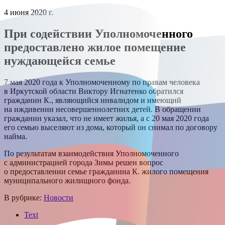
4 июня 2020 г.
При содействии Уполномоченного
предоставлено жилое помещение
нуждающейся семье
7 мая 2020 года к Уполномоченному по правам человека
в Иркутской области Виктору Игнатенко обратился
гражданин К., являющийся инвалидом и имеющий
на иждивении несовершеннолетних детей. В обращении
гражданин указал, что не имеет жилья, а с 20 мая 2020 года
его семью выселяют из дома, который он снимал по договору
найма.
По результатам взаимодействия Уполномоченного
с администрацией города Зимы решен вопрос
о предоставлении семье гражданина К. жилого помещения
муниципального жилищного фонда.
В рубрике:
Новости
Text