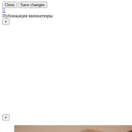
Close
Save changes
Публикация миниатюры
×
×