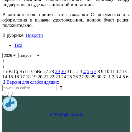
поддержана в суде кассационной инстанции.
В министерстве приняты от гражданки С. документы для
оформления и выдачи удостоверения., вопрос будет решен
положительно.
В рубрике:
Новости
Text
↑
↓
Пн
Вт
Ср
Чт
Пт
Сб
Вс
27
28
29
30
31
1
2
3
4
5
6
7
8
9
10
11
12
13
14
15
16
17
18
19
20
21
22
23
24
25
26
27
28
29
30
31
1
2
3
4
5
6
Версия для слабовидящих
8(3952)43-14-06