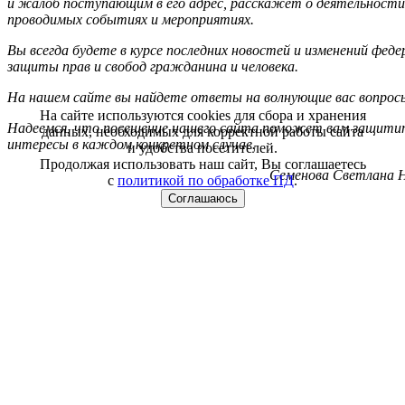
и жалоб поступающим в его адрес, расскажет о деятельности
проводимых событиях и мероприятиях.
Вы всегда будете в курсе последних новостей и изменений фед
защиты прав и свобод гражданина и человека.
На нашем сайте вы найдете ответы на волнующие вас вопрос
На сайте используются cookies для сбора и хранения
Надеемся, что посещение нашего сайта поможет вам защитит
данных, необходимых для корректной работы сайта
интересы в каждом конкретном случае.
и удобства посетителей.
Продолжая использовать наш сайт, Вы соглашаетесь
Семенова Светлана Н
с
политикой по обработке ПД
.
Соглашаюсь