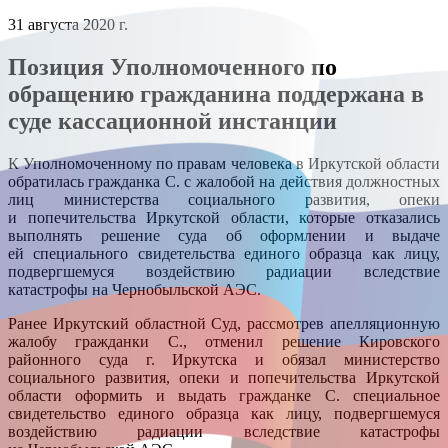
31 августа 2020 г.
Позиция Уполномоченного по
обращению гражданина поддержана в
суде кассационной инстанции
К Уполномоченному по правам человека в Иркутской области
обратилась гражданка С. с жалобой на действия должностных
лиц министерства социального развития, опеки
и попечительства Иркутской области, которые отказались
выполнять решение суда об оформлении и выдаче
ей специального свидетельства единого образца как лицу,
подвергшемуся воздействию радиации вследствие
катастрофы на Чернобыльской АЭС.
Ранее Иркутский областной Суд, рассмотрев апелляционную
жалобу гражданки С., отменил решение Кировского
районного суда г. Иркутска и обязал министерство
социального развития, опеки и попечительства Иркутской
области оформить и выдать гражданке С. специальное
свидетельство единого образца как лицу, подвергшемуся
воздействию радиации вследствие катастрофы