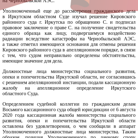
на Чернобыльской АЭС.
Уполномоченный еще до рассмотрения гражданского дела
в Иркутском областном Суде изучал решение Кировского
районного суда г. Иркутска по обращению С. и подписал
правовое заключение о праве С. на получение свидетельства
единого образца как лицу, подвергшемуся воздействию
радиации вследствие катастрофы на Чернобыльской АЭС,
а также отметил имеющиеся основания для отмены решения
Кировского районного суда в апелляционном порядке, в связи
с тем, что судом неправильно определены обстоятельства,
имеющие значение для дела.
Должностные лица министерства социального развития,
опеки и попечительства Иркутской области, не согласившись
с решением апелляционной инстанции, подали кассационную
жалобу на апелляционное определение Иркутского
областного Суда.
Определением судебной коллегии по гражданским делам
Восьмого кассационного суда общей юрисдикции от 6 августа
2020 года кассационная жалоба министерства социального
развития, опеки и попечительства Иркутской области
оставлена без удовлетворения, о чем сообщили в аппарат
Уполномоченного должностные лица министерства. Таким
образом, позиция Уполномоченного по данному спору