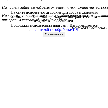
На нашем сайте вы найдете ответы на волнующие вас вопрос
На сайте используются cookies для сбора и хранения
Надеемся, что посещение нашего сайта поможет вам защитит
данных, необходимых для корректной работы сайта
интересы в каждом конкретном случае.
и удобства посетителей.
Продолжая использовать наш сайт, Вы соглашаетесь
Семенова Светлана Н
с
политикой по обработке ПД
.
Соглашаюсь