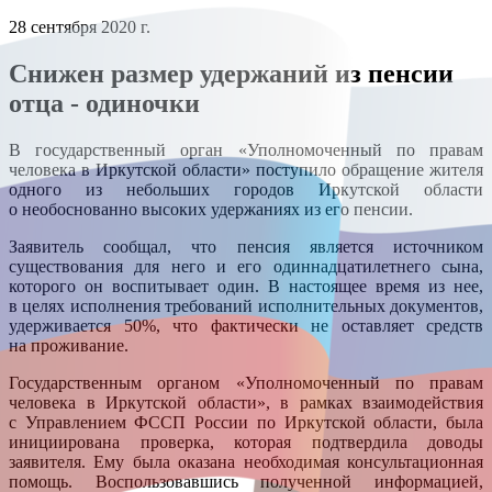
28 сентября 2020 г.
Снижен размер удержаний из пенсии
отца - одиночки
В государственный орган «Уполномоченный по правам
человека в Иркутской области» поступило обращение жителя
одного из небольших городов Иркутской области
о необоснованно высоких удержаниях из его пенсии.
Заявитель сообщал, что пенсия является источником
существования для него и его одиннадцатилетнего сына,
которого он воспитывает один. В настоящее время из нее,
в целях исполнения требований исполнительных документов,
удерживается 50%, что фактически не оставляет средств
на проживание.
Государственным органом «Уполномоченный по правам
человека в Иркутской области», в рамках взаимодействия
с Управлением ФССП России по Иркутской области, была
инициирована проверка, которая подтвердила доводы
заявителя. Ему была оказана необходимая консультационная
помощь. Воспользовавшись полученной информацией,