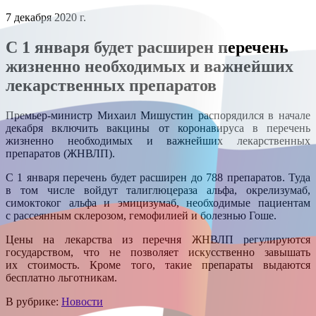
7 декабря 2020 г.
С 1 января будет расширен перечень
жизненно необходимых и важнейших
лекарственных препаратов
Премьер-министр Михаил Мишустин распорядился в начале
декабря включить вакцины от коронавируса в перечень
жизненно необходимых и важнейших лекарственных
препаратов (ЖНВЛП).
С 1 января перечень будет расширен до 788 препаратов. Туда
в том числе войдут талиглюцераза альфа, окрелизумаб,
симоктоког альфа и эмицизумаб, необходимые пациентам
с рассеянным склерозом, гемофилией и болезнью Гоше.
Цены на лекарства из перечня ЖНВЛП регулируются
государством, что не позволяет искусственно завышать
их стоимость. Кроме того, такие препараты выдаются
бесплатно льготникам.
В рубрике:
Новости