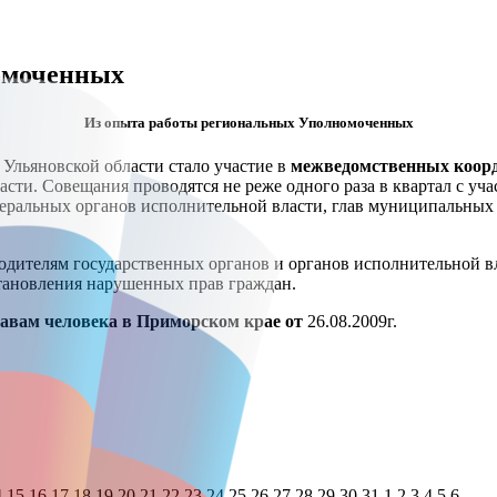
омоченных
Из опыта работы региональных Уполномоченных
Ульяновской области стало участие в
межведомственных коор
асти. Совещания проводятся не реже одного раза в квартал с уч
еральных органов исполнительной власти, глав муниципальных 
дителям государственных органов и органов исполнительной вл
ановления нарушенных прав граждан.
авам человека в
Приморском крае от
26.08.2009г.
4
15
16
17
18
19
20
21
22
23
24
25
26
27
28
29
30
31
1
2
3
4
5
6