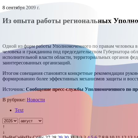
8 сентября 2009 г.
Из опыта работы региональных Уполн
Одной из форм работы Уполномоченного по правам человека в 
человека и гражданина под председательством Губернатора обл
исполнительной власти области, территориальных органов фед
заинтересованных организаций.
Итогом совещания становятся конкретные рекомендации руково
формированию более эффективных механизмов защиты и восст
Источник:
Сообщение пресс-службы
Уполномоченного по пр
В рубрике:
Новости
Text
↑
↓
Пн
Вт
Ср
Чт
Пт
Сб
Вс
27
28
29
30
31
1
2
3
4
5
6
7
8
9
10
11
12
13
1