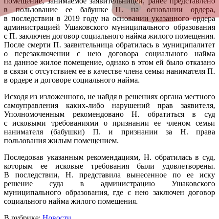
помещение, занимаемое заявительницей, ранее представлено
в пользование ее бабушке П. на основании ордера,
в последствии в 2019 году на основании указанного ордера
администрацией Ушаковского муниципального образования
с П. заключен договор социального найма жилого помещения.
После смерти П. заявительница обратилась в муниципалитет
о перезаключении с нею договора социального найма
на данное жилое помещение, однако в этом ей было отказано
в связи с отсутствием ее в качестве члена семьи нанимателя П.
в ордере и договоре социального найма.
Исходя из изложенного, не найдя в решениях органа местного
самоуправления каких-либо нарушений прав заявителя,
Уполномоченным рекомендовано Н. обратиться в суд
с исковыми требованиями о признании ее членом семьи
нанимателя (бабушки) П. и признании за Н. права
пользования жилым помещением.
Последовав указанным рекомендациям, Н. обратилась в суд,
которым ее исковые требования были удовлетворены.
В последствии, Н. представила вынесенное по ее иску
решение суда в администрацию Ушаковского
муниципального образования, где с нею заключен договор
социального найма жилого помещения.
В рубрике:
Новости