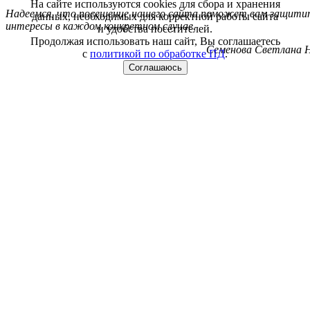
На сайте используются cookies для сбора и хранения
Надеемся, что посещение нашего сайта поможет вам защитит
данных, необходимых для корректной работы сайта
интересы в каждом конкретном случае.
и удобства посетителей.
Продолжая использовать наш сайт, Вы соглашаетесь
Семенова Светлана Н
с
политикой по обработке ПД
.
Соглашаюсь