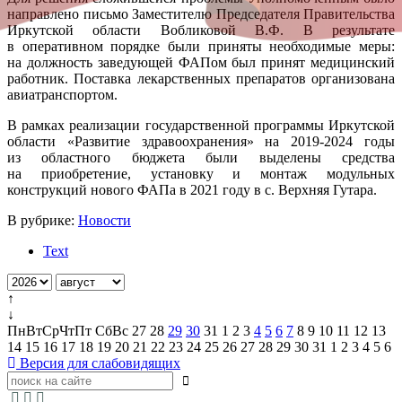
направлено письмо Заместителю Председателя Правительства
Иркутской области Вобликовой В.Ф. В результате
в оперативном порядке были приняты необходимые меры:
на должность заведующей ФАПом был принят медицинский
работник. Поставка лекарственных препаратов организована
авиатранспортом.
В рамках реализации государственной программы Иркутской
области «Развитие здравоохранения» на 2019-2024 годы
из областного бюджета были выделены средства
на приобретение, установку и монтаж модульных
конструкций нового ФАПа в 2021 году в с. Верхняя Гутара.
В рубрике:
Новости
Text
↑
↓
Пн
Вт
Ср
Чт
Пт
Сб
Вс
27
28
29
30
31
1
2
3
4
5
6
7
8
9
10
11
12
13
14
15
16
17
18
19
20
21
22
23
24
25
26
27
28
29
30
31
1
2
3
4
5
6
Версия для слабовидящих