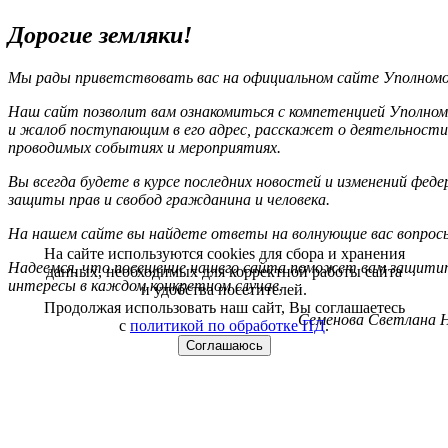
Дорогие земляки!
Мы рады приветствовать вас на официальном сайте Уполномоч
Наш сайт позволит вам ознакомиться с компетенцией Уполном
и жалоб поступающим в его адрес, расскажет о деятельности
проводимых событиях и мероприятиях.
Вы всегда будете в курсе последних новостей и изменений фед
защиты прав и свобод гражданина и человека.
На нашем сайте вы найдете ответы на волнующие вас вопрос
На сайте используются cookies для сбора и хранения
Надеемся, что посещение нашего сайта поможет вам защитит
данных, необходимых для корректной работы сайта
интересы в каждом конкретном случае.
и удобства посетителей.
Продолжая использовать наш сайт, Вы соглашаетесь
Семенова Светлана Н
с
политикой по обработке ПД
.
Соглашаюсь