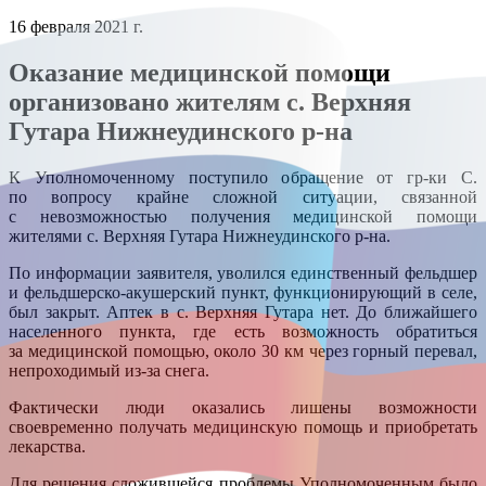
16 февраля 2021 г.
Оказание медицинской помощи
организовано жителям с. Верхняя
Гутара Нижнеудинского р-на
К Уполномоченному поступило обращение от гр-ки С.
по вопросу крайне сложной ситуации, связанной
с невозможностью получения медицинской помощи
жителями с. Верхняя Гутара Нижнеудинского р-на.
По информации заявителя, уволился единственный фельдшер
и фельдшерско-акушерский пункт, функционирующий в селе,
был закрыт. Аптек в с. Верхняя Гутара нет. До ближайшего
населенного пункта, где есть возможность обратиться
за медицинской помощью, около 30 км через горный перевал,
непроходимый из-за снега.
Фактически люди оказались лишены возможности
своевременно получать медицинскую помощь и приобретать
лекарства.
Для решения сложившейся проблемы Уполномоченным было