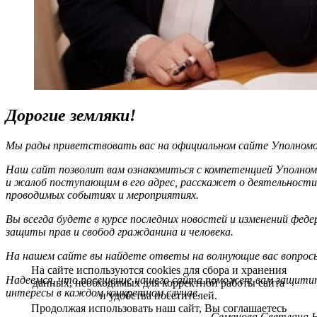
Дорогие земляки!
Мы рады приветствовать вас на официальном сайте Уполномоч
Наш сайт позволит вам ознакомиться с компетенцией Уполном
и жалоб поступающим в его адрес, расскажет о деятельности
проводимых событиях и мероприятиях.
Вы всегда будете в курсе последних новостей и изменений фед
защиты прав и свобод гражданина и человека.
На нашем сайте вы найдете ответы на волнующие вас вопрос
На сайте используются cookies для сбора и хранения
Надеемся, что посещение нашего сайта поможет вам защитит
данных, необходимых для корректной работы сайта
интересы в каждом конкретном случае.
и удобства посетителей.
Продолжая использовать наш сайт, Вы соглашаетесь
Семенова Светлана Н