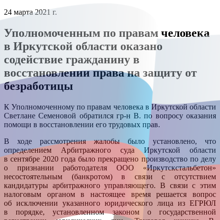
24 марта 2021 г.
Уполномоченным по правам человека
в Иркутской области оказано
содействие гражданину в
восстановлении права на защиту от
безработицы
К Уполномоченному по правам человека в Иркутской области
Светлане Семеновой обратился гр-н В. по вопросу оказания
помощи в восстановлении его трудовых прав.
В ходе рассмотрения жалобы было установлено, что
определением Арбитражного суда Иркутской области
в сентябре 2020 года было прекращено производство по делу
о признании работодателя ООО «Иркутскстальбетон»
несостоятельным (банкротом) в связи с отсутствием
кандидатуры арбитражного управляющего. В связи с этим
налоговым органом в настоящее время решается вопрос
об исключении указанного юридического лица из ЕГРЮЛ
в порядке, установленном законом о государственной