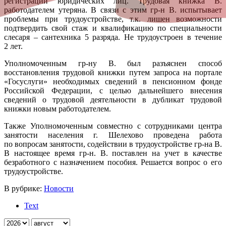
регистрации юридических лиц. Трудовая книжка В.
работодателем утеряна. В связи с этим гр-н В. испытывает
проблемы при трудоустройстве, т.к. лишен возможности
подтвердить свой стаж и квалификацию по специальности
слесаря – сантехника 5 разряда. Не трудоустроен в течение
2 лет.
Уполномоченным гр-ну В. был разъяснен способ
восстановления трудовой книжки путем запроса на портале
«Госуслуги» необходимых сведений в пенсионном фонде
Российской Федерации, с целью дальнейшего внесения
сведений о трудовой деятельности в дубликат трудовой
книжки новым работодателем.
Также Уполномоченным совместно с сотрудниками центра
занятости населения г. Шелехово проведена работа
по вопросам занятости, содействии в трудоустройстве гр-на В.
В настоящее время гр-н. В. поставлен на учет в качестве
безработного с назначением пособия. Решается вопрос о его
трудоустройстве.
В рубрике:
Новости
Text