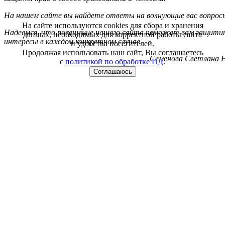
На нашем сайте вы найдете ответы на волнующие вас вопрос
На сайте используются cookies для сбора и хранения
Надеемся, что посещение нашего сайта поможет вам защитит
данных, необходимых для корректной работы сайта
интересы в каждом конкретном случае.
и удобства посетителей.
Продолжая использовать наш сайт, Вы соглашаетесь
Семенова Светлана Н
с
политикой по обработке ПД
.
Соглашаюсь