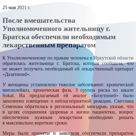
25 мая 2021 г.
После вмешательства
Уполномоченного жительницу г.
Братска обеспечили необходимым
лекарственным препаратом
К Уполномоченному по правам человека в Иркутской области
обратилась жительница г. Братска, которая сообщила, что
не может получить необходимый ей лекарственный препарат
«Дазатиниб».
У женщины установлено тяжелое заболевание: хронический
миелолейкоз, хроническая фаза, 3 группа риска по шкале
Sokal. На предлагаемый ей аналог «Бозутиниб» было
заполнено извещение о неблагоприятной реакции. Светлана
Семенова обратилась в региональный минздрав, указав, что
в целях сохранения здоровья и жизни пациентки, вопрос
обеспечения нужным лекарством необходимо решать
в максимально короткие сроки.
Меры были приняты и заявителя обеспечили препаратом