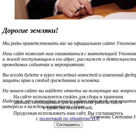
Дорогие земляки!
Мы рады приветствовать вас на официальном сайте Уполномоч
Наш сайт позволит вам ознакомиться с компетенцией Уполном
и жалоб поступающим в его адрес, расскажет о деятельности
проводимых событиях и мероприятиях.
Вы всегда будете в курсе последних новостей и изменений фед
защиты прав и свобод гражданина и человека.
На нашем сайте вы найдете ответы на волнующие вас вопрос
На сайте используются cookies для сбора и хранения
Надеемся, что посещение нашего сайта поможет вам защитит
данных, необходимых для корректной работы сайта
интересы в каждом конкретном случае.
и удобства посетителей.
Продолжая использовать наш сайт, Вы соглашаетесь
Семенова Светлана Н
с
политикой по обработке ПД
.
Соглашаюсь