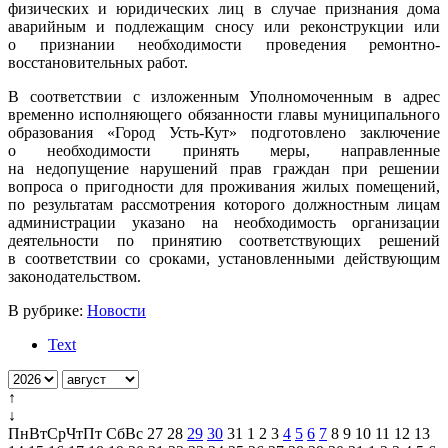
физических и юридических лиц в случае признания дома
аварийным и подлежащим сносу или реконструкции или
о признании необходимости проведения ремонтно-
восстановительных работ.
В соответствии с изложенным Уполномоченным в адрес
временно исполняющего обязанности главы муниципального
образования «Город Усть-Кут» подготовлено заключение
о необходимости принять меры, направленные
на недопущение нарушений прав граждан при решении
вопроса о пригодности для проживания жилых помещений,
по результатам рассмотрения которого должностным лицам
администрации указано на необходимость организации
деятельности по принятию соответствующих решений
в соответствии со сроками, установленными действующим
законодательством.
В рубрике:
Новости
Text
↑
↓
Пн
Вт
Ср
Чт
Пт
Сб
Вс
27
28
29
30
31
1
2
3
4
5
6
7
8
9
10
11
12
13