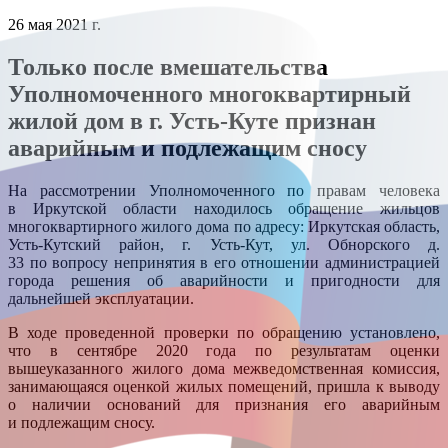
26 мая 2021 г.
Только после вмешательства
Уполномоченного многоквартирный
жилой дом в г. Усть-Куте признан
аварийным и подлежащим сносу
На рассмотрении Уполномоченного по правам человека
в Иркутской области находилось обращение жильцов
многоквартирного жилого дома по адресу: Иркутская область,
Усть-Кутский район, г. Усть-Кут, ул. Обнорского д.
33 по вопросу непринятия в его отношении администрацией
города решения об аварийности и пригодности для
дальнейшей эксплуатации.
В ходе проведенной проверки по обращению установлено,
что в сентябре 2020 года по результатам оценки
вышеуказанного жилого дома межведомственная комиссия,
занимающаяся оценкой жилых помещений, пришла к выводу
о наличии оснований для признания его аварийным
и подлежащим сносу.