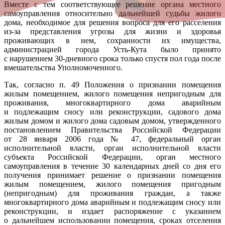
Вместе с тем соответствующее решение органа местного
самоуправления относительно дальнейшей судьбы жилого
дома, необходимое для решения вопроса для его расселения
из-за представления угрозы для жизни и здоровья
проживающих в нем, сохранности их имущества,
администрацией города Усть-Кута было принято
с нарушением 30-дневного срока только спустя пол года после
вмешательства Уполномоченного.
Так, согласно п. 49 Положения о признании помещения
жилым помещением, жилого помещения непригодным для
проживания, многоквартирного дома аварийным
и подлежащим сносу или реконструкции, садового дома
жилым домом и жилого дома садовым домом, утвержденного
постановлением Правительства Российской Федерации
от 28 января 2006 года № 47, федеральный орган
исполнительной власти, орган исполнительной власти
субъекта Российской Федерации, орган местного
самоуправления в течение 30 календарных дней со дня его
получения принимает решение о признании помещения
жилым помещением, жилого помещения пригодным
(непригодным) для проживания граждан, а также
многоквартирного дома аварийным и подлежащим сносу или
реконструкции, и издает распоряжение с указанием
о дальнейшем использовании помещения, сроках отселения