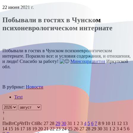
22 июня 2021 г.
Побывали в гостях в Чунском
психоневрологическом интернате
Побывали в гостях в Чунском психоневрологическом
интернате. Поразило все: и условия содержания, и отношения,
и люди! Спасибо за работу!
Минсоцразвития
Иркутской
обл.
В рубрике:
Новости
Text
↑
↓
Пн
Вт
Ср
Чт
Пт
Сб
Вс
27
28
29
30
31
1
2
3
4
5
6
7
8
9
10
11
12
13
14
15
16
17
18
19
20
21
22
23
24
25
26
27
28
29
30
31
1
2
3
4
5
6