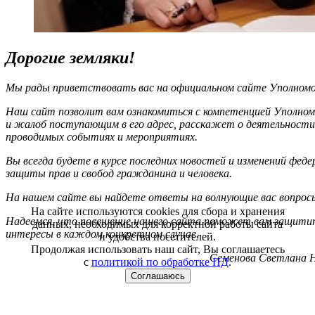
Дорогие земляки!
Мы рады приветствовать вас на официальном сайте Уполномоч
Наш сайт позволит вам ознакомиться с компетенцией Уполном
и жалоб поступающим в его адрес, расскажет о деятельности
проводимых событиях и мероприятиях.
Вы всегда будете в курсе последних новостей и изменений фед
защиты прав и свобод гражданина и человека.
На нашем сайте вы найдете ответы на волнующие вас вопрос
На сайте используются cookies для сбора и хранения
Надеемся, что посещение нашего сайта поможет вам защитит
данных, необходимых для корректной работы сайта
интересы в каждом конкретном случае.
и удобства посетителей.
Продолжая использовать наш сайт, Вы соглашаетесь
Семенова Светлана Н
с
политикой по обработке ПД
.
Соглашаюсь