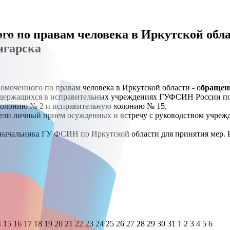
о по правам человека в Иркутской обл
нгарска
омоченного по правам человека в Иркутской области - о
бращени
одержащихся в исправительных учреждениях ГУФСИН России по
 колонию № 2 и исправительную колонию № 15.
вели личный прием осужденных и встречу с руководством учреж
начальника ГУ ФСИН по Иркутской области для принятия мер. Р
4
15
16
17
18
19
20
21
22
23
24
25
26
27
28
29
30
31
1
2
3
4
5
6