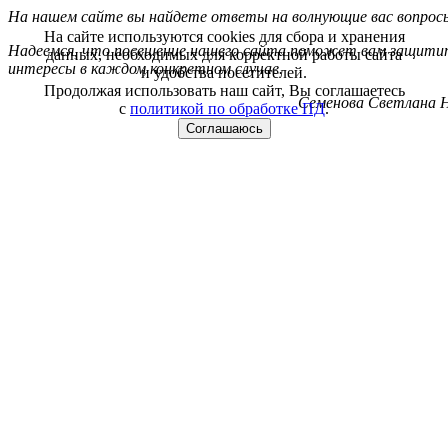
На нашем сайте вы найдете ответы на волнующие вас вопрос
На сайте используются cookies для сбора и хранения
Надеемся, что посещение нашего сайта поможет вам защитит
данных, необходимых для корректной работы сайта
интересы в каждом конкретном случае.
и удобства посетителей.
Продолжая использовать наш сайт, Вы соглашаетесь
Семенова Светлана Н
с
политикой по обработке ПД
.
Соглашаюсь