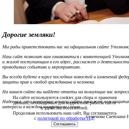
Дорогие земляки!
Мы рады приветствовать вас на официальном сайте Уполномоч
Наш сайт позволит вам ознакомиться с компетенцией Уполном
и жалоб поступающим в его адрес, расскажет о деятельности
проводимых событиях и мероприятиях.
Вы всегда будете в курсе последних новостей и изменений фед
защиты прав и свобод гражданина и человека.
На нашем сайте вы найдете ответы на волнующие вас вопрос
На сайте используются cookies для сбора и хранения
Надеемся, что посещение нашего сайта поможет вам защитит
данных, необходимых для корректной работы сайта
интересы в каждом конкретном случае.
и удобства посетителей.
Продолжая использовать наш сайт, Вы соглашаетесь
Семенова Светлана Н
с
политикой по обработке ПД
.
Соглашаюсь