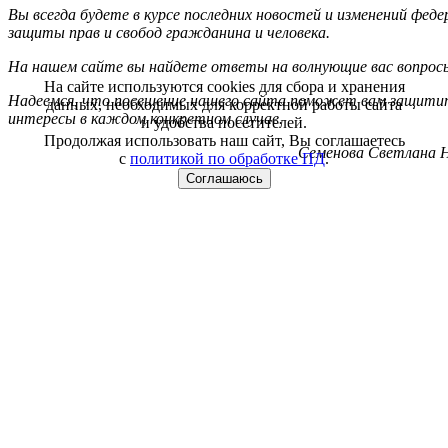
Вы всегда будете в курсе последних новостей и изменений фед
защиты прав и свобод гражданина и человека.
На нашем сайте вы найдете ответы на волнующие вас вопрос
На сайте используются cookies для сбора и хранения
Надеемся, что посещение нашего сайта поможет вам защитит
данных, необходимых для корректной работы сайта
интересы в каждом конкретном случае.
и удобства посетителей.
Продолжая использовать наш сайт, Вы соглашаетесь
Семенова Светлана Н
с
политикой по обработке ПД
.
Соглашаюсь