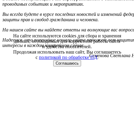
проводимых событиях и мероприятиях.
Вы всегда будете в курсе последних новостей и изменений фед
защиты прав и свобод гражданина и человека.
На нашем сайте вы найдете ответы на волнующие вас вопрос
На сайте используются cookies для сбора и хранения
Надеемся, что посещение нашего сайта поможет вам защитит
данных, необходимых для корректной работы сайта
интересы в каждом конкретном случае.
и удобства посетителей.
Продолжая использовать наш сайт, Вы соглашаетесь
Семенова Светлана Н
с
политикой по обработке ПД
.
Соглашаюсь