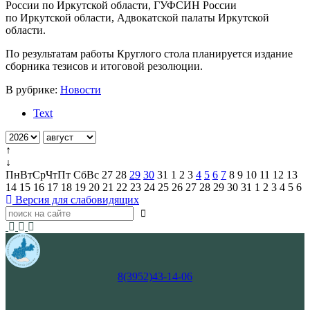
России по Иркутской области, ГУФСИН России
по Иркутской области, Адвокатской палаты Иркутской
области.
По результатам работы Круглого стола планируется издание
сборника тезисов и итоговой резолюции.
В рубрике:
Новости
Text
↑
↓
Пн
Вт
Ср
Чт
Пт
Сб
Вс
27
28
29
30
31
1
2
3
4
5
6
7
8
9
10
11
12
13
14
15
16
17
18
19
20
21
22
23
24
25
26
27
28
29
30
31
1
2
3
4
5
6
Версия для слабовидящих
8(3952)43-14-06