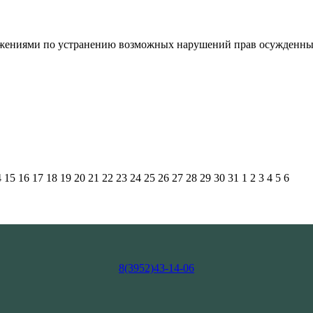
ложениями по устранению возможных нарушений прав осужденны
4
15
16
17
18
19
20
21
22
23
24
25
26
27
28
29
30
31
1
2
3
4
5
6
8(3952)43-14-06