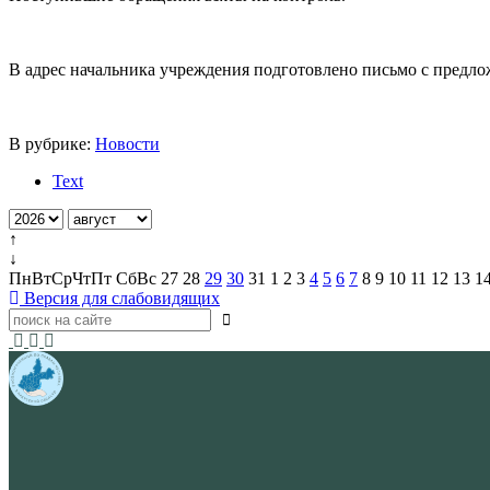
В адрес начальника учреждения подготовлено письмо с пред
В рубрике:
Новости
Text
↑
↓
Пн
Вт
Ср
Чт
Пт
Сб
Вс
27
28
29
30
31
1
2
3
4
5
6
7
8
9
10
11
12
13
1
Версия для слабовидящих