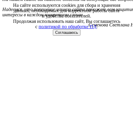
На сайте используются cookies для сбора и хранения
Надеемся, что посещение нашего сайта поможет вам защитит
данных, необходимых для корректной работы сайта
интересы в каждом конкретном случае.
и удобства посетителей.
Продолжая использовать наш сайт, Вы соглашаетесь
Семенова Светлана Н
с
политикой по обработке ПД
.
Соглашаюсь