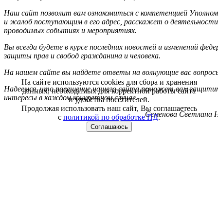
Наш сайт позволит вам ознакомиться с компетенцией Уполном
и жалоб поступающим в его адрес, расскажет о деятельности
проводимых событиях и мероприятиях.
Вы всегда будете в курсе последних новостей и изменений фед
защиты прав и свобод гражданина и человека.
На нашем сайте вы найдете ответы на волнующие вас вопрос
На сайте используются cookies для сбора и хранения
Надеемся, что посещение нашего сайта поможет вам защитит
данных, необходимых для корректной работы сайта
интересы в каждом конкретном случае.
и удобства посетителей.
Продолжая использовать наш сайт, Вы соглашаетесь
Семенова Светлана Н
с
политикой по обработке ПД
.
Соглашаюсь