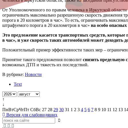
человека в Иркутской области, также на заседании присутств
От Уполномоченного по правам человека в Иркутской области
ограничивать максимально разрешенную скорость движения т
порога в 20 километров в час». То есть, ограничивать максим
штрафуемого порога в 20 километров в час»
на особо опасных 
Это предложение касается транспортных средств, которые 
в час», и уже скорость таких автомобилей может доходить д
Положительный пример эффективности таких мер – ограничение 
Принятие такого предложения позволит
снизить предельную 
возможных ДТП и тяжесть их последствий.
В рубрике:
Новости
Text
↑
↓
Пн
Вт
Ср
Чт
Пт
Сб
Вс
27
28
29
30
31
1
2
3
4
5
6
7
8
9
10
11
12
13
1
Версия для слабовидящих