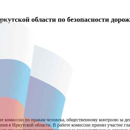
кутской области по безопасности дорож
ие комиссии по правам человека, общественному контролю за де
ения в Иркутской области. В работе комиссии принял участие г