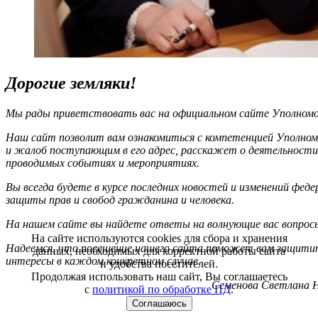
Дорогие земляки!
Мы рады приветствовать вас на официальном сайте Уполномоч
Наш сайт позволит вам ознакомиться с компетенцией Уполном
и жалоб поступающим в его адрес, расскажет о деятельности
проводимых событиях и мероприятиях.
Вы всегда будете в курсе последних новостей и изменений фед
защиты прав и свобод гражданина и человека.
На нашем сайте вы найдете ответы на волнующие вас вопрос
На сайте используются cookies для сбора и хранения
Надеемся, что посещение нашего сайта поможет вам защитит
данных, необходимых для корректной работы сайта
интересы в каждом конкретном случае.
и удобства посетителей.
Продолжая использовать наш сайт, Вы соглашаетесь
Семенова Светлана Н
с
политикой по обработке ПД
.
Соглашаюсь