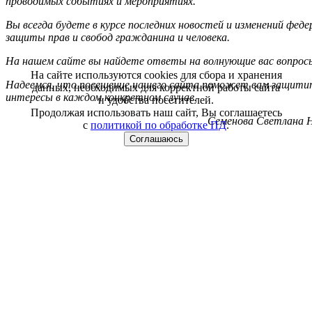
проводимых событиях и мероприятиях.
Вы всегда будете в курсе последних новостей и изменений фед
защиты прав и свобод гражданина и человека.
На нашем сайте вы найдете ответы на волнующие вас вопрос
На сайте используются cookies для сбора и хранения
Надеемся, что посещение нашего сайта поможет вам защитит
данных, необходимых для корректной работы сайта
интересы в каждом конкретном случае.
и удобства посетителей.
Продолжая использовать наш сайт, Вы соглашаетесь
Семенова Светлана Н
с
политикой по обработке ПД
.
Соглашаюсь