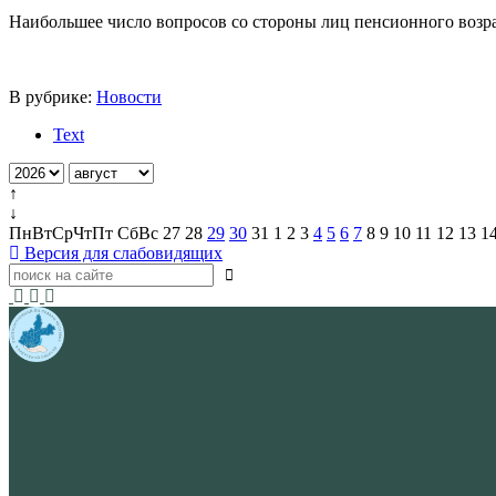
Наибольшее число вопросов со стороны лиц пенсионного возр
В рубрике:
Новости
Text
↑
↓
Пн
Вт
Ср
Чт
Пт
Сб
Вс
27
28
29
30
31
1
2
3
4
5
6
7
8
9
10
11
12
13
1
Версия для слабовидящих