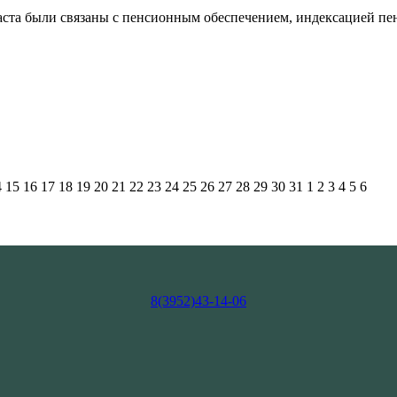
аста были связаны с пенсионным обеспечением, индексацией пе
4
15
16
17
18
19
20
21
22
23
24
25
26
27
28
29
30
31
1
2
3
4
5
6
8(3952)43-14-06