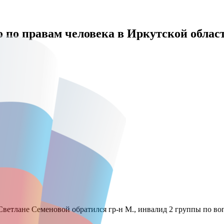
 по правам человека в Иркутской облас
ветлане Семеновой обратился гр-н М., инвалид 2 группы по во