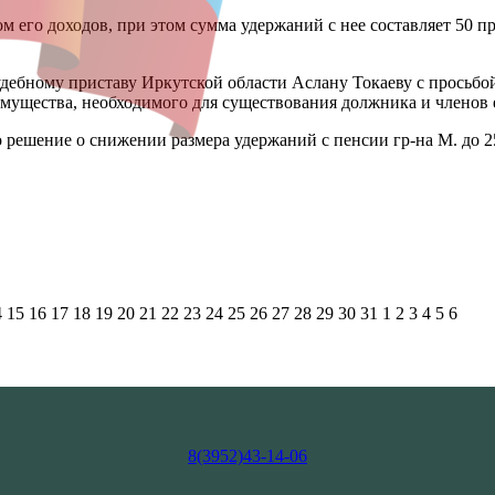
м его доходов, при этом сумма удержаний с нее составляет 50 п
дебному приставу Иркутской области Аслану Токаеву с просьбо
мущества, необходимого для существования должника и членов е
решение о снижении размера удержаний с пенсии гр-на М. до 2
4
15
16
17
18
19
20
21
22
23
24
25
26
27
28
29
30
31
1
2
3
4
5
6
8(3952)43-14-06