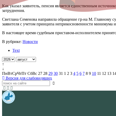
Как указал заявитель, пенсия является единственным источнико
затруднения.
Светлана Семенова направила обращение гр-на М. Главному су
заявителя с учетом принципа неприкосновенности минимума и
В настоящее время судебным приставом-исполнителем принято 
В рубрике:
Новости
Text
↑
↓
Пн
Вт
Ср
Чт
Пт
Сб
Вс
27
28
29
30
31
1
2
3
4
5
6
7
8
9
10
11
12
13
1
Версия для слабовидящих