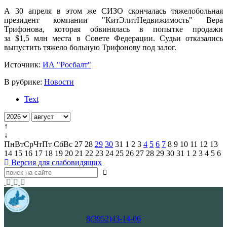
А 30 апреля в этом же СИЗО скончалась тяжелобольная
президент компании "КитЭлитНедвижимость" Вера
Трифонова, которая обвинялась в попытке продажи
за $1,5 млн места в Cовете Федерации. Судьи отказались
выпустить тяжело больную Трифонову под залог.
Источник:
ИА "Росбалт"
В рубрике:
Новости
Text
↑
↓
Пн
Вт
Ср
Чт
Пт
Сб
Вс
27
28
29
30
31
1
2
3
4
5
6
7
8
9
10
11
12
13
14
15
16
17
18
19
20
21
22
23
24
25
26
27
28
29
30
31
1
2
3
4
5
6
Версия для слабовидящих
8(3952)43-14-06