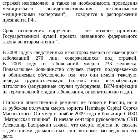
стражей невозможно, а также на необходимость проведения
медицинского освидетельствования независимыми
медицинскими экспертами", – говорится в распоряжении
президента РФ.
Срок исполнения поручения – "не позднее принятия
Государственной думой проекта названного федерального
закона во втором чтении".
В 2008 году в следственных изоляторах умерло от имеющихся
заболеваний 276 лиц, содержавшихся под стражей.
В 2009 году от заболеваний умерло 233 человека.
Подавляющее большинство случаев смерти подозреваемых
и обвиняемых обусловлено тем, что они имели тяжелую,
нередко трудноизлечимую болезнь или некурабельную
патологию (запущенные случаи туберкулеза, ВИЧ-инфекции
на терминальной стадии заболевания, онкопатологию и др.).
Широкий общественный резонанс не только в России, но и
за рубежом получила смерть юриста Hermitage Capital Сергея
Магнитского. Он умер в ноябре 2009 года в больнице СИЗО
"Матросская тишина". В начале сентября руководитель СКП
Александр Бастрыкин заявил, что смерть юриста не связана
с действиями должностных лиц, которые расследовали его
дело.