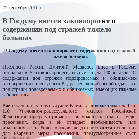
22 сентября 2010 г.
В Госдуму внесен законопроект о
содержании под стражей тяжело
больных
В Госдуму внесен законопроект о содержании под стражей
тяжело больных
Президент России Дмитрий Медведев внес в Госдуму
поправки в Уголовно-процессуальный кодекс РФ и закон "О
содержании под стражей подозреваемых и обвиняемых
в совершении преступлений", разрешающий освобождать из-
под стражи подозреваемых и обвиняемых, имеющих тяжелые
заболевания.
Как сообщили в пресс-службе Кремля, "положениями ч. 1 ст.
110 Уголовно-процессуального кодекса Российской
Федерации предусматривается возможность отмены меры
пресечения, когда в ей отпадает необходимость, или
изменения ее на более мягкую, когда изменяются основания
для избрания меры пресечения, предусмотренные ст.ст.
97 и 99 УПК".