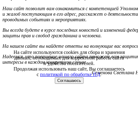
Наш сайт позволит вам ознакомиться с компетенцией Уполном
и жалоб поступающим в его адрес, расскажет о деятельности
проводимых событиях и мероприятиях.
Вы всегда будете в курсе последних новостей и изменений фед
защиты прав и свобод гражданина и человека.
На нашем сайте вы найдете ответы на волнующие вас вопрос
На сайте используются cookies для сбора и хранения
Надеемся, что посещение нашего сайта поможет вам защитит
данных, необходимых для корректной работы сайта
интересы в каждом конкретном случае.
и удобства посетителей.
Продолжая использовать наш сайт, Вы соглашаетесь
Семенова Светлана Н
с
политикой по обработке ПД
.
Соглашаюсь