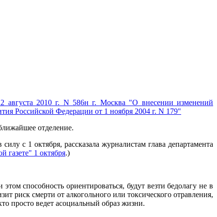
2 августа 2010 г. N 586н г. Москва "О внесении изменений
ия Российской Федерации от 1 ноября 2004 г. N 179"
 ближайшее отделение.
 силу с 1 октября, рассказала журналистам глава департамента
й газете" 1 октября
.)
этом способность ориентироваться, будут везти бедолагу не в
зит риск смерти от алкогольного или токсического отравления,
кто просто ведет асоциальный образ жизни.