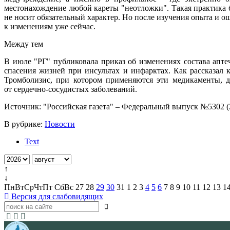
местонахождение любой кареты "неотложки". Такая практика 
не носит обязательный характер. Но после изучения опыта и о
к изменениям уже сейчас.
Между тем
В июле "РГ" публиковала приказ об изменениях состава апте
спасения жизней при инсультах и инфарктах. Как рассказал
Тромболизис, при котором применяются эти медикаменты, до
от сердечно-сосудистых заболеваний.
Источник: "Российская газета" – Федеральный выпуск №5302 (22
В рубрике:
Новости
Text
↑
↓
Пн
Вт
Ср
Чт
Пт
Сб
Вс
27
28
29
30
31
1
2
3
4
5
6
7
8
9
10
11
12
13
1
Версия для слабовидящих