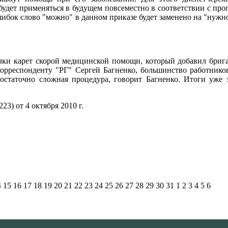
будет применяться в будущем повсеместно в соответствии с пр
шибок слово "можно" в данном приказе будет заменено на "нужн
чки карет скорой медицинской помощи, который добавил брига
 корреспонденту "РГ" Сергей Багненко, большинство работник
статочно сложная процедура, говорит Багненко. Итоги уже э
3) от 4 октября 2010 г.
4
15
16
17
18
19
20
21
22
23
24
25
26
27
28
29
30
31
1
2
3
4
5
6