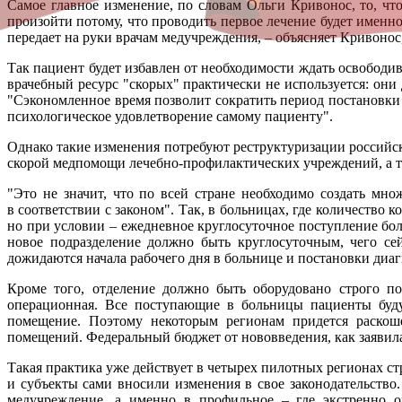
Самое главное изменение, по словам Ольги Кривонос, то, чт
произойти потому, что проводить первое лечение будет именно 
передает на руки врачам медучреждения, – объясняет Кривонос
Так пациент будет избавлен от необходимости ждать освободи
врачебный ресурс "скорых" практически не используется: они
"Сэкономленное время позволит сократить период постановки
психологическое удовлетворение самому пациенту".
Однако такие изменения потребуют реструктуризации российс
скорой медпомощи лечебно-профилактических учреждений, а т
"Это не значит, что по всей стране необходимо создать мн
в соответствии с законом". Так, в больницах, где количество 
но при условии – ежедневное круглосуточное поступление бол
новое подразделение должно быть круглосуточным, чего се
дожидаются начала рабочего дня в больнице и постановки диагн
Кроме того, отделение должно быть оборудовано строго по
операционная. Все поступающие в больницы пациенты будут
помещение. Поэтому некоторым регионам придется раскоше
помещений. Федеральный бюджет от нововведения, как заявила
Такая практика уже действует в четырех пилотных регионах ст
и субъекты сами вносили изменения в свое законодательство
медучреждение, а именно в профильное – где экстренно о