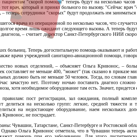
о пациентам "скорой помощи" теперь будут на несколько часов 
тот врач, который и принял больного по вызову. "Сейчас врач "
, – теперь сотрудники "скорых" будут продолжать им заниматься
вшегося врача из операционной по несколько часов, что случает
 долгое время лишь ожидают следующего вызова. А теперь будут
 диагноза, – считает директор Санкт-Петербургского НИИ скоро
ких больниц. Теперь догоспитальную помощь оказывают и рабо
акже врачи учреждений санитарно-авиационной помощи, говорит
ожество новых отделений, – объясняет Ольга Кривонос, – бо
коек составляет не меньше 400, "может" (так сказано в приказе 
ьных должно быть не меньше 50 человек. Тогда, по словам глав
йчас зачастую нет. Поэтому ночью поставить диагноз сложно
оза, хотя необходимое оборудование там есть. Значит, придется
 правилам: пост регистрации, зал ожидания, полный комплект
 делиться на несколько групп: легкие, средней тяжести и 
литься на недостающее оборудование, наем нескольких до
 Кривонос, не пострадает.
раны: Чувашии, Татарстане, Санкт-Петербурге и Ростовской обла
. Однако Ольга Кривонос отметила, что в Чувашии теперь акт
кажут помощь при его заболевании. Для этого диспетчерс