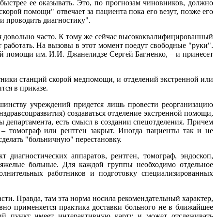
быстрее ее оказывать. Это, по прогнозам чиновников, должно
скорой помощи" отвечает за пациента пока его везут, позже его
 и проводить диагностику".
ся довольно часто. К тому же сейчас высококвалифицированный
 работать. На вызовы в этот момент поедут свободные "руки".
й помощи им. И.И. Джанелидзе Сергей Багненко, – и принесет
тники станций скорой медпомощи, и отделений экстренной или
ся в приказе.
льшинству учреждений придется лишь провести реорганизацию
минздравсоцразвития) создаваться отделение экстренной помощи,
ы департамента, есть смысл в создании спецотделения. Причем
 – томограф или рентген закрыт. Иногда пациенты так и не
 сделать "больничную" перестановку.
 диагностических аппаратов, рентген, томограф, эндоскоп,
тяжелые больные. Для каждой группы необходимо отдельное
полнительных работников и подготовку специализированных
сти. Правда, там эта норма носила рекомендательный характер,
ивно применяется практика доставки больного не в ближайшее
кий пункт имеет интерактивную карту и может отслеживать