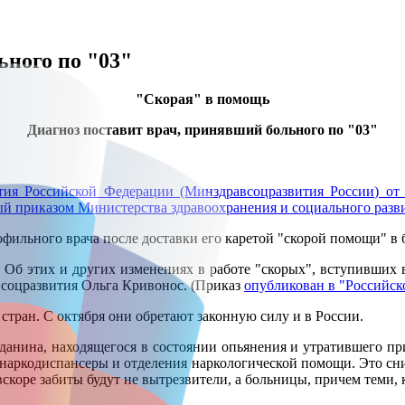
ьного по "03"
"Скорая" в помощь
Диагноз поставит врач, принявший больного по "03"
тия Российской Федерации (Минздравсоцразвития России) от 
 приказом Министерства здравоохранения и социального развит
офильного врача после доставки его каретой "скорой помощи" в
 Об этих и других изменениях в работе "скорых", вступивших в
соцразвития Ольга Кривонос. (Приказ
опубликован в "Российско
ран. С октября они обретают законную силу и в России.
данина, находящегося в состоянии опьянения и утратившего при 
 наркодиспансеры и отделения наркологической помощи. Это сни
скоре забиты будут не вытрезвители, а больницы, причем теми, 