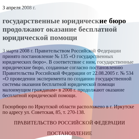
3 апреля 2008 г.
государственные юридические бюро
продолжают оказание бесплатной
юридической помощи
3 марта 2008 г. Правительством Российской Федерации
принято постановление № 135 «О государственных
юридических бюро». В соответствие с ним, государственные
юридические бюро, созданные согласно постановлению
Правительства Российской Федерации от 22.08.2005 г. № 534
«О проведении эксперимента по созданию государственной
системы оказания бесплатной юридической помощи
малоимущим гражданам» в 2008 г. продолжают оказание
бесплатной юридической помощи.
Госюрбюро по Иркутской области расположено в г. Иркутске
по адресу ул. Советская, 85, т. 270-138.
ПРАВИТЕЛЬСТВО РОССИЙСКОЙ ФЕДЕРАЦИИ
ПОСТАНОВЛЕНИЕ