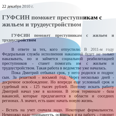
22 декабря 2010 г.
ГУФСИН поможет преступникам с
жильем и трудоустройством
ГУФСИН поможет преступникам с жильем и
трудоустройством
В ответе за тех, кого отпустили. В 2011-м году
Федеральная служба исполнения наказаний будет не только
наказывать, но и займется социальной реабилитацией
преступников - станет помогать им с жильем и
трудоустройством. Такая работа в ведомстве уже началась.
Пока Дмитрий отбывал срок, у него родился и подрос
сын. За решеткой - восьмой год. Через несколько дней -
досрочное освобождение. Но впереди еще условный срок и
судебный иск - 125 тысяч рублей. Поэтому искать работу
Дмитрий начал уже в колонии. В этом терминале - база
вакансий, которые предлагаются в области и соседних
регионах. А значит, есть шанс начать новую жизнь.
- Встать на учет сначала надо. Некоторые формальности.
Немножко надо привыкнуть, освоиться и на работу, - говорит