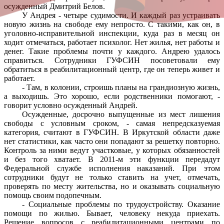
осужденный Дмитрий Белов.
У Андрея - четыре судимости. И каждый раз устраивать
новую жизнь на свободе ему непросто. С такими, как он, в
уголовно-исправительной инспекции, куда раз в месяц он
ходит отмечаться, работает психолог. Нет жилья, нет работы и
денег. Такие проблемы почти у каждого. Андрею удалось
справиться. Сотрудники ГУФСИН посоветовали ему
обратиться в реабилитационный центр, где он теперь живет и
работает.
- Там, в колонии, строишь планы на грандиозную жизнь,
а выходишь. Это хорошо, если родственники помогают, -
говорит условно осужденный Андрей.
Осужденные, досрочно выпущенные из мест лишения
свободы с условным сроком, - самая непредсказуемая
категория, считают в ГУФСИН. В Иркутской области даже
нет статистики, как часто они попадают за решетку повторно.
Контроль за ними ведут участковые, у которых обязанностей
и без того хватает. В 2011-м эти функции передадут
Федеральной службе исполнения наказаний. При этом
сотрудники будут не только ставить на учет, отмечать,
проверять по месту жительства, но и оказывать социальную
помощь своим подопечным.
- Социальные проблемы по трудоустройству. Оказание
помощи по жилью. Бывает, человеку некуда приехать.
Решение вопросов с реабилитационными центрами по