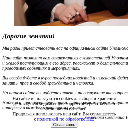
Дорогие земляки!
Мы рады приветствовать вас на официальном сайте Уполномоч
Наш сайт позволит вам ознакомиться с компетенцией Уполном
и жалоб поступающим в его адрес, расскажет о деятельности
проводимых событиях и мероприятиях.
Вы всегда будете в курсе последних новостей и изменений фед
защиты прав и свобод гражданина и человека.
На нашем сайте вы найдете ответы на волнующие вас вопрос
На сайте используются cookies для сбора и хранения
Надеемся, что посещение нашего сайта поможет вам защитит
данных, необходимых для корректной работы сайта
интересы в каждом конкретном случае.
и удобства посетителей.
Продолжая использовать наш сайт, Вы соглашаетесь
Семенова Светлана Н
с
политикой по обработке ПД
.
Соглашаюсь