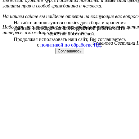
Вы всегда будете в курсе последних новостей и изменений фед
защиты прав и свобод гражданина и человека.
На нашем сайте вы найдете ответы на волнующие вас вопрос
На сайте используются cookies для сбора и хранения
Надеемся, что посещение нашего сайта поможет вам защитит
данных, необходимых для корректной работы сайта
интересы в каждом конкретном случае.
и удобства посетителей.
Продолжая использовать наш сайт, Вы соглашаетесь
Семенова Светлана Н
с
политикой по обработке ПД
.
Соглашаюсь