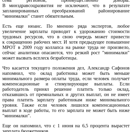
семь регионов, преимущественно доноры.
В минздравсоцразвития не исключают, что в результате
запланированных преобразований районирование
"минималки" станет обязательным.
Есть еще нюанс. По мнению ряда экспертов, любое
увеличение зарплаты приводит к удорожанию стоимости
трудовых ресурсов, что в свою очередь может привести
к сокращению рабочих мест. И хотя предыдущее повышение
МРОТ в 2009 году коллапса на рынке труда не произвело,
сейчас аналитики опасаются, что резкий рост "минималки"
может вызвать всплеск безработицы.
Что касается текущего положения дел, Александр Сафонов
напомнил, что оклад работника может быть меньше
минимального размера оплаты труда, если человек получает
компенсационные и стимулирующие выплаты. Если
работодатель принял решение платить только оклад,
отказавшись от премиальных и других выплат, он не имеет
права платить зарплату работникам ниже минимального
уровня. Также если человек лишился компенсационных
выплат в ходе работы, то его зарплата не может быть ниже
"минималки".
Еще он напомнил, что с 1 июня на 6,5 процента вырастет
зарплата бюджетников.