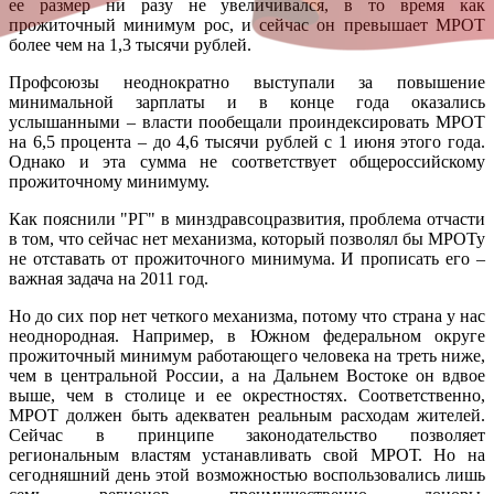
ее размер ни разу не увеличивался, в то время как
прожиточный минимум рос, и сейчас он превышает МРОТ
более чем на 1,3 тысячи рублей.
Профсоюзы неоднократно выступали за повышение
минимальной зарплаты и в конце года оказались
услышанными – власти пообещали проиндексировать МРОТ
на 6,5 процента – до 4,6 тысячи рублей с 1 июня этого года.
Однако и эта сумма не соответствует общероссийскому
прожиточному минимуму.
Как пояснили "РГ" в минздравсоцразвития, проблема отчасти
в том, что сейчас нет механизма, который позволял бы МРОТу
не отставать от прожиточного минимума. И прописать его –
важная задача на 2011 год.
Но до сих пор нет четкого механизма, потому что страна у нас
неоднородная. Например, в Южном федеральном округе
прожиточный минимум работающего человека на треть ниже,
чем в центральной России, а на Дальнем Востоке он вдвое
выше, чем в столице и ее окрестностях. Соответственно,
МРОТ должен быть адекватен реальным расходам жителей.
Сейчас в принципе законодательство позволяет
региональным властям устанавливать свой МРОТ. Но на
сегодняшний день этой возможностью воспользовались лишь