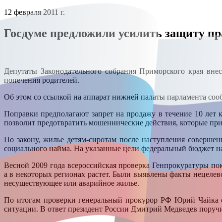
12 февраля 2011 г.
Госдуме предложили усилить защиту пр
Депутаты Законодательного собрания Приморского края вне
попечения родителей.
Об этом со ссылкой на аппарат нижней палаты парламента со
Поправки предполагают запрет на продажу в течение 10 лет 
позволит предотвратить мошеннические действия, которые прив
По закону, жилье детям-сиротам после наступления совершен
социального найма. На указанные цели федеральный бюджет н
Весной 2009 года всероссийская проверка Генпрокуратуры пока
а в некоторых регионах растет. Были выявлены факты нецелев
несуществующее или аварийное жилье.
По итогам проверки генеральный прокурор РФ Юрий Чайка о
ситуации. В ответ президент России Дмитрий Медведев поручи