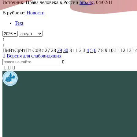
Источник: Права человека в России
hro.org
, 04/02/11
В рубрике:
Новости
Text
↑
↓
Пн
Вт
Ср
Чт
Пт
Сб
Вс
27
28
29
30
31
1
2
3
4
5
6
7
8
9
10
11
12
13
1
Версия для слабовидящих