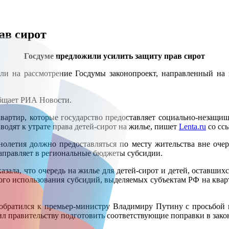
ав сирот
Госдуме предложили усилить защиту прав сирот
сли на рассмотрение Госдумы законопроект, направленный на 
общает РИА Новости.
квартир, которые государство предоставляет социально-незащи
одят к утрате права детей-сирот на жилье, пишет
Lenta.ru
со сс
нолетия должно предоставляться по месту жительства вне оче
аправляет в региональные бюджеты субсидии.
зала, что очередь на жилье для детей-сирот и детей, оставшихс
ого использования субсидий, выделяемых субъектам РФ на кварт
братился к премьер-министру Владимиру Путину с просьбой 
л правительству подготовить соответствующие поправки в зако