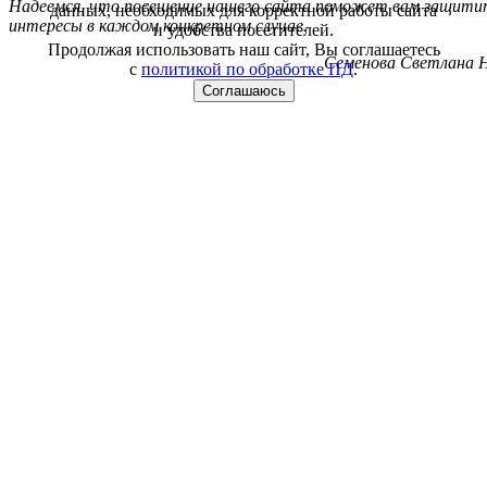
Надеемся, что посещение нашего сайта поможет вам защитит
данных, необходимых для корректной работы сайта
интересы в каждом конкретном случае.
и удобства посетителей.
Продолжая использовать наш сайт, Вы соглашаетесь
Семенова Светлана Н
с
политикой по обработке ПД
.
Соглашаюсь