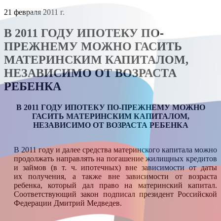
21 февраля 2011 г.
В 2011 ГОДУ ИПОТЕКУ ПО-
ПРЕЖНЕМУ МОЖНО ГАСИТЬ
МАТЕРИНСКИМ КАПИТАЛОМ,
НЕЗАВИСИМО ОТ ВОЗРАСТА
РЕБЕНКА
В 2011 ГОДУ ИПОТЕКУ ПО-ПРЕЖНЕМУ МОЖНО
ГАСИТЬ МАТЕРИНСКИМ КАПИТАЛОМ,
НЕЗАВИСИМО ОТ ВОЗРАСТА РЕБЕНКА
В 2011 году и далее средства материнского капитала можно
продолжать направлять на погашение жилищных кредитов
и займов (в т. ч. ипотечных) вне зависимости от даты
их получения, а также вне зависимости от возраста
ребенка, который дал право на материнский капитал.
Соответствующий закон подписал президент Российской
Федерации Дмитрий Медведев.