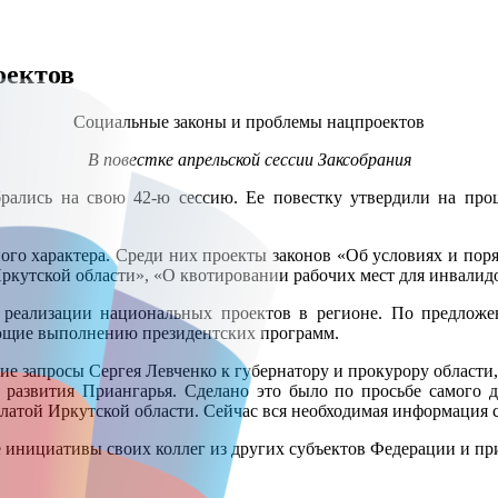
оектов
Социальные законы и проблемы нацпроектов
В повестке апрельской сессии Заксобрания
брались на свою 42-ю сессию. Ее повестку утвердили на пр
го характера. Среди них проекты законов «Об условиях и поря
ркутской области», «О квотировании рабочих мест для инвалидо
е реализации национальных проектов в регионе. По предлож
шающие выполнению президентских программ.
ие запросы Сергея Левченко к губернатору и прокурору области
развития Приангарья. Сделано это было по просьбе самого 
атой Иркутской области. Сейчас вся необходимая информация со
ые инициативы своих коллег из других субъектов Федерации и п