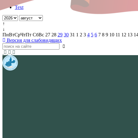
Text
↑
↓
Пн
Вт
Ср
Чт
Пт
Сб
Вс
27
28
29
30
31
1
2
3
4
5
6
7
8
9
10
11
12
13
1
Версия для слабовидящих