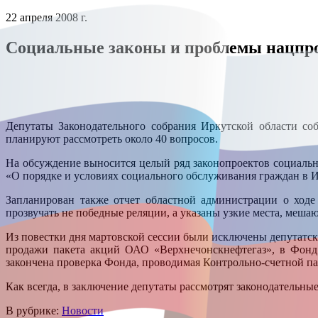
22 апреля 2008 г.
Социальные законы и проблемы нацпр
Депутаты Законодательного собрания Иркутской области со
планируют рассмотреть около 40 вопросов.
На обсуждение выносится целый ряд законопроектов социально
«О порядке и условиях социального обслуживания граждан в И
Запланирован также отчет областной администрации о ход
прозвучать не победные реляции, а указаны узкие места, ме
Из повестки дня мартовской сессии были исключены депутатск
продажи пакета акций ОАО «Верхнечонскнефтегаз», в Фонд 
закончена проверка Фонда, проводимая Контрольно-счетной пал
Как всегда, в заключение депутаты рассмотрят законодательн
В рубрике:
Новости