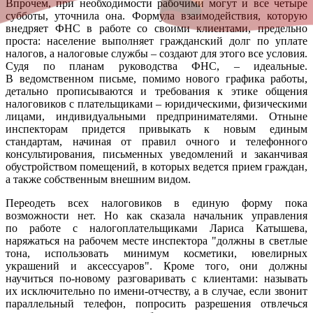
Впрочем, при необходимости рабочими могут и все четыре
субботы, уточнила она. Формула взаимодействия, которую
внедряет ФНС в работе со своими клиентами, предельно
проста: население выполняет гражданский долг по уплате
налогов, а налоговые службы – создают для этого все условия.
Судя по планам руководства ФНС, – идеальные.
В ведомственном письме, помимо нового графика работы,
детально прописываются и требования к этике общения
налоговиков с плательщиками – юридическими, физическими
лицами, индивидуальными предпринимателями. Отныне
инспекторам придется привыкать к новым единым
стандартам, начиная от правил очного и телефонного
консультирования, письменных уведомлений и заканчивая
обустройством помещений, в которых ведется прием граждан,
а также собственным внешним видом.
Переодеть всех налоговиков в единую форму пока
возможности нет. Но как сказала начальник управления
по работе с налогоплательщиками Лариса Катышева,
наряжаться на рабочем месте инспектора "должны в светлые
тона, использовать минимум косметики, ювелирных
украшений и аксессуаров". Кроме того, они должны
научиться по-новому разговаривать с клиентами: называть
их исключительно по имени-отчеству, а в случае, если звонит
параллельный телефон, попросить разрешения отвлечься