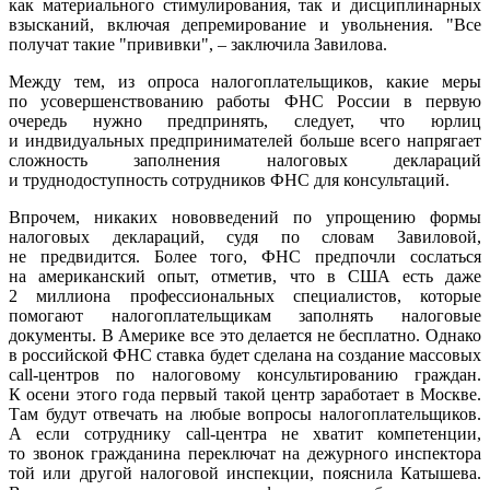
как материального стимулирования, так и дисциплинарных
взысканий, включая депремирование и увольнения. "Все
получат такие "прививки", – заключила Завилова.
Между тем, из опроса налогоплательщиков, какие меры
по усовершенствованию работы ФНС России в первую
очередь нужно предпринять, следует, что юрлиц
и индвидуальных предпринимателей больше всего напрягает
сложность заполнения налоговых деклараций
и труднодоступность сотрудников ФНС для консультаций.
Впрочем, никаких нововведений по упрощению формы
налоговых деклараций, судя по словам Завиловой,
не предвидится. Более того, ФНС предпочли сослаться
на американский опыт, отметив, что в США есть даже
2 миллиона профессиональных специалистов, которые
помогают налогоплательщикам заполнять налоговые
документы. В Америке все это делается не бесплатно. Однако
в российской ФНС ставка будет сделана на создание массовых
call-центров по налоговому консультированию граждан.
К осени этого года первый такой центр заработает в Москве.
Там будут отвечать на любые вопросы налогоплательщиков.
А если сотруднику call-центра не хватит компетенции,
то звонок гражданина переключат на дежурного инспектора
той или другой налоговой инспекции, пояснила Катышева.