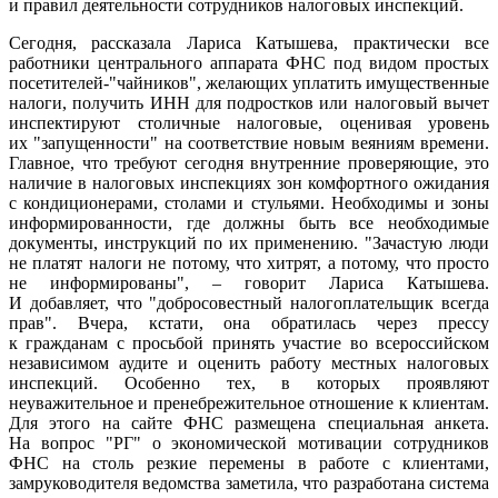
и правил деятельности сотрудников налоговых инспекций.
Сегодня, рассказала Лариса Катышева, практически все
работники центрального аппарата ФНС под видом простых
посетителей-"чайников", желающих уплатить имущественные
налоги, получить ИНН для подростков или налоговый вычет
инспектируют столичные налоговые, оценивая уровень
их "запущенности" на соответствие новым веяниям времени.
Главное, что требуют сегодня внутренние проверяющие, это
наличие в налоговых инспекциях зон комфортного ожидания
с кондиционерами, столами и стульями. Необходимы и зоны
информированности, где должны быть все необходимые
документы, инструкций по их применению. "Зачастую люди
не платят налоги не потому, что хитрят, а потому, что просто
не информированы", – говорит Лариса Катышева.
И добавляет, что "добросовестный налогоплательщик всегда
прав". Вчера, кстати, она обратилась через прессу
к гражданам с просьбой принять участие во всероссийском
независимом аудите и оценить работу местных налоговых
инспекций. Особенно тех, в которых проявляют
неуважительное и пренебрежительное отношение к клиентам.
Для этого на сайте ФНС размещена специальная анкета.
На вопрос "РГ" о экономической мотивации сотрудников
ФНС на столь резкие перемены в работе с клиентами,
замруководителя ведомства заметила, что разработана система