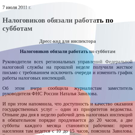
7 июля 2011 г.
Налоговиков обязали работать по
субботам
Дресс-код для инспектора
Налоговиков обязали работать по субботам
Руководители всех региональных управлений Федеральной
налоговой службы на прошлой неделе получили жесткое
письмо с требованием исключить очереди и изменить график
работы налоговых инспекций.
Об этом вчера сообщила журналистам заместитель
руководителя ФНС России Наталья Завилова.
И при этом напомнила, что доступность и качество оказания
государственных услуг – один из приоритетов ведомства.
Отныне два дня в неделю рабочий день налоговых инспекций
в обязательном порядке продлевается до 20 часов, а две
субботы каждого месяца становятся рабочими: прием
населения там ведется с 10 до 15 часов, пояснила Завилова.