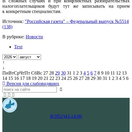
В сложных случаях и при конфликтных разбирательствах
налогоплательщиков будут тут же записывать на прием
к конкретным специалистам.
Источник:
"Российская газета" – Федеральный выпуск №5514
(138)
В рубрике:
Новости
Text
↑
↓
Пн
Вт
Ср
Чт
Пт
Сб
Вс
27
28
29
30
31
1
2
3
4
5
6
7
8
9
10
11
12
13
14
15
16
17
18
19
20
21
22
23
24
25
26
27
28
29
30
31
1
2
3
4
5
6
Версия для слабовидящих
8(3952)43-14-06