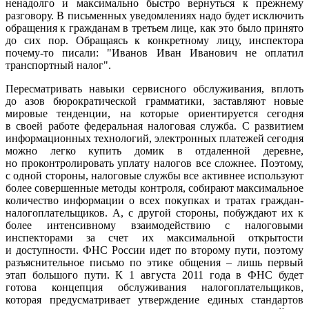
ненадолго и максимально быстро вернуться к прежнему
разговору. В письменных уведомлениях надо будет исключить
обращения к гражданам в третьем лице, как это было принято
до сих пор. Обращаясь к конкретному лицу, инспектора
почему-то писали: "Иванов Иван Иванович не оплатил
транспортный налог".
Пересматривать навыки сервисного обслуживания, вплоть
до азов бюрократической грамматики, заставляют новые
мировые тенденции, на которые ориентируется сегодня
в своей работе федеральная налоговая служба. С развитием
информационных технологий, электронных платежей сегодня
можно легко купить домик в отдаленной деревне,
но проконтролировать уплату налогов все сложнее. Поэтому,
с одной стороны, налоговые службы все активнее используют
более совершенные методы контроля, собирают максимальное
количество информации о всех покупках и тратах граждан-
налогоплательщиков. А, с другой стороны, побуждают их к
более интенсивному взаимодействию с налоговыми
инспекторами за счет их максимальной открытости
и доступности. ФНС России идет по второму пути, поэтому
разъяснительное письмо по этике общения – лишь первый
этап большого пути. К 1 августа 2011 года в ФНС будет
готова концепция обслуживания налогоплательщиков,
которая предусматривает утверждение единых стандартов