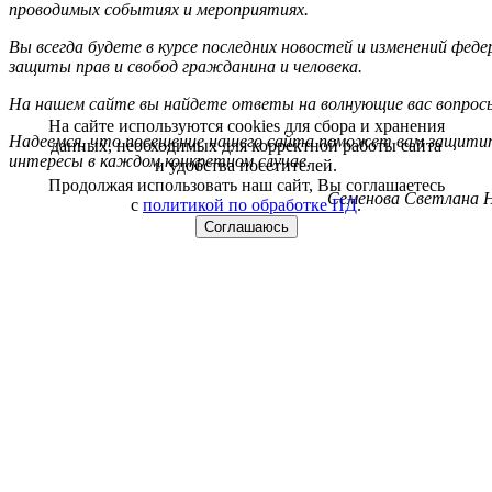
проводимых событиях и мероприятиях.
Вы всегда будете в курсе последних новостей и изменений фед
защиты прав и свобод гражданина и человека.
На нашем сайте вы найдете ответы на волнующие вас вопрос
На сайте используются cookies для сбора и хранения
Надеемся, что посещение нашего сайта поможет вам защитит
данных, необходимых для корректной работы сайта
интересы в каждом конкретном случае.
и удобства посетителей.
Продолжая использовать наш сайт, Вы соглашаетесь
Семенова Светлана Н
с
политикой по обработке ПД
.
Соглашаюсь