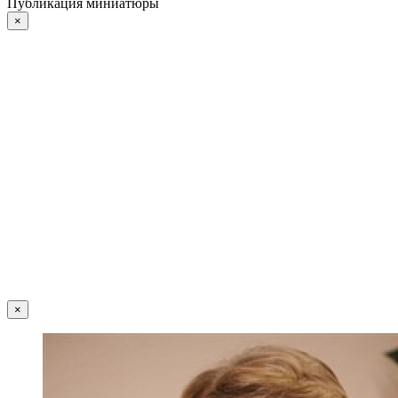
Публикация миниатюры
×
×