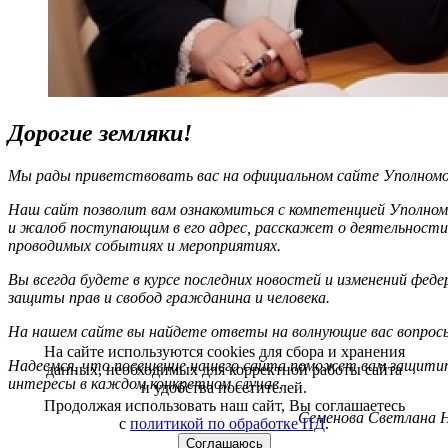
Дорогие земляки!
Мы рады приветствовать вас на официальном сайте Уполномоч
Наш сайт позволит вам ознакомиться с компетенцией Уполном
и жалоб поступающим в его адрес, расскажет о деятельности
проводимых событиях и мероприятиях.
Вы всегда будете в курсе последних новостей и изменений фед
защиты прав и свобод гражданина и человека.
На нашем сайте вы найдете ответы на волнующие вас вопрос
На сайте используются cookies для сбора и хранения
Надеемся, что посещение нашего сайта поможет вам защитит
данных, необходимых для корректной работы сайта
интересы в каждом конкретном случае.
и удобства посетителей.
Продолжая использовать наш сайт, Вы соглашаетесь
Семенова Светлана Н
с
политикой по обработке ПД
.
Соглашаюсь