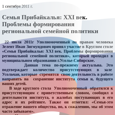
1 сентября 2011 г.
Семья Прибайкалья: ХХI век.
Проблемы формирования
региональной семейной политики
22 июля 2011г Уполномоченный по правам человека
Зелент Иван Зигмундович принял участие в Круглом столе
«
Семья Прибайкалья: ХХ
I
век. Проблемы формирования
региональной семейной политики»
,
который проходил в
муниципальном образовании г.Усолье-Сибирское.
Данная тема по-прежнему актуальна. Это
подтверждает количество присутствующих в зале
Усольчан, которые
стремятся
свою деятельность в работе
направить на
сохранение института семьи и, будущего
наших детей.
В ходе круглого стола
Уполномоченный
обратился к
присутствующим с приветственным словом, сообщил о
деятельности института, о жалобах поступающих в его
адрес и их рейтинге. Также он отметил: «Семья-это
отражение нашего общества, но, к сожалению, мы об этом
часто забываем».