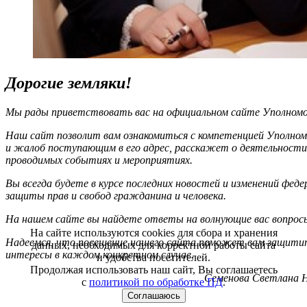
Дорогие земляки!
Мы рады приветствовать вас на официальном сайте Уполномоч
Наш сайт позволит вам ознакомиться с компетенцией Уполном
и жалоб поступающим в его адрес, расскажет о деятельности
проводимых событиях и мероприятиях.
Вы всегда будете в курсе последних новостей и изменений фед
защиты прав и свобод гражданина и человека.
На нашем сайте вы найдете ответы на волнующие вас вопрос
На сайте используются cookies для сбора и хранения
Надеемся, что посещение нашего сайта поможет вам защитит
данных, необходимых для корректной работы сайта
интересы в каждом конкретном случае.
и удобства посетителей.
Продолжая использовать наш сайт, Вы соглашаетесь
Семенова Светлана Н
с
политикой по обработке ПД
.
Соглашаюсь