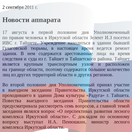
2 сентября 2011 г.
Новости аппарата
17 августа в первой половине дня Уполномоченный
по правам человека в Иркутской области Зелент И.З посетил
ИВС г. Тайшете. Учреждение находиться в здании бывшей
Гулаговской тюрьмы, в настоящее время ведется ремонт
здания. В нем содержатся арестованные лица на время
следствия и суда из г. Тайшет и Тайшетского района. Тайшет
является крупным транспортным узлом и расположен
на границе области, поэтому содержатся большое количество
лиц из других территорий области и других регионов.
Во второй половине дня Уполномоченный принял участие
в выездном заседании Правительства Иркутской области
проходившего в здании Дома культуры «Радуга» г. Тайшета.
Повестка выездного заседания Правительства области
предусматривала рассмотреть семь вопросов, а главной темой
заседания являлся вопрос «О перспективах развития лесного
комплекса Иркутской области». С докладом по основному
вопросу выступал Н.А. Пенюшкин, министр лесного
комплекса Иркутской области.