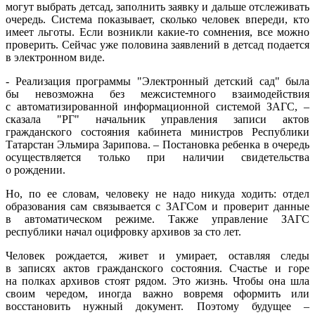
могут выбрать детсад, заполнить заявку и дальше отслеживать
очередь. Система показывает, сколько человек впереди, кто
имеет льготы. Если возникли какие-то сомнения, все можно
проверить. Сейчас уже половина заявлений в детсад подается
в электронном виде.
- Реализация программы "Электронный детский сад" была
бы невозможна без межсистемного взаимодействия
с автоматизированной информационной системой ЗАГС, –
сказала "РГ" начальник управления записи актов
гражданского состояния кабинета министров Республики
Татарстан Эльмира Зарипова. – Постановка ребенка в очередь
осуществляется только при наличии свидетельства
о рождении.
Но, по ее словам, человеку не надо никуда ходить: отдел
образования сам связывается с ЗАГСом и проверит данные
в автоматическом режиме. Также управление ЗАГС
республики начал оцифровку архивов за сто лет.
Человек рождается, живет и умирает, оставляя следы
в записях актов гражданского состояния. Счастье и горе
на полках архивов стоят рядом. Это жизнь. Чтобы она шла
своим чередом, иногда важно вовремя оформить или
восстановить нужный документ. Поэтому будущее –