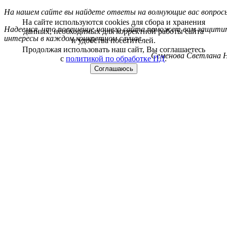
На нашем сайте вы найдете ответы на волнующие вас вопрос
На сайте используются cookies для сбора и хранения
Надеемся, что посещение нашего сайта поможет вам защитит
данных, необходимых для корректной работы сайта
интересы в каждом конкретном случае.
и удобства посетителей.
Продолжая использовать наш сайт, Вы соглашаетесь
Семенова Светлана Н
с
политикой по обработке ПД
.
Соглашаюсь