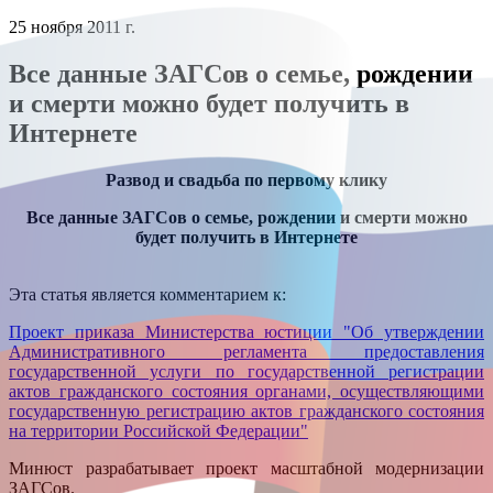
25 ноября 2011 г.
Все данные ЗАГСов о семье, рождении
и смерти можно будет получить в
Интернете
Развод и свадьба по первому клику
Все данные ЗАГСов о семье, рождении и смерти можно
будет получить в Интернете
Эта статья является комментарием к:
Проект приказа Министерства юстиции "Об утверждении
Административного регламента предоставления
государственной услуги по государственной регистрации
актов гражданского состояния органами, осуществляющими
государственную регистрацию актов гражданского состояния
на территории Российской Федерации"
Минюст разрабатывает проект масштабной модернизации
ЗАГСов.