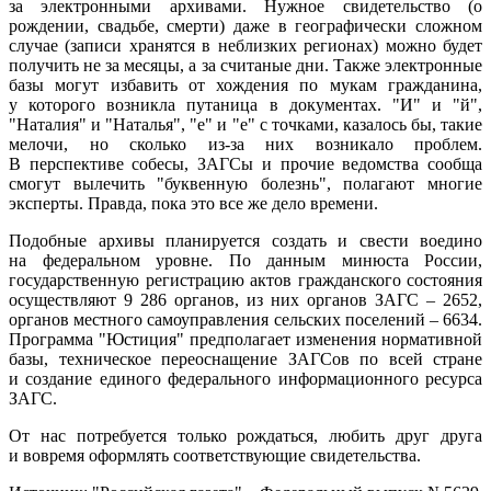
за электронными архивами. Нужное свидетельство (о
рождении, свадьбе, смерти) даже в географически сложном
случае (записи хранятся в неблизких регионах) можно будет
получить не за месяцы, а за считаные дни. Также электронные
базы могут избавить от хождения по мукам гражданина,
у которого возникла путаница в документах. "И" и "й",
"Наталия" и "Наталья", "е" и "е" с точками, казалось бы, такие
мелочи, но сколько из-за них возникало проблем.
В перспективе собесы, ЗАГСы и прочие ведомства сообща
смогут вылечить "буквенную болезнь", полагают многие
эксперты. Правда, пока это все же дело времени.
Подобные архивы планируется создать и свести воедино
на федеральном уровне. По данным минюста России,
государственную регистрацию актов гражданского состояния
осуществляют 9 286 органов, из них органов ЗАГС – 2652,
органов местного самоуправления сельских поселений – 6634.
Программа "Юстиция" предполагает изменения нормативной
базы, техническое переоснащение ЗАГСов по всей стране
и создание единого федерального информационного ресурса
ЗАГС.
От нас потребуется только рождаться, любить друг друга
и вовремя оформлять соответствующие свидетельства.