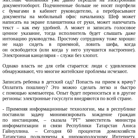
документооборот. Подчиненные больше не носят портфели
с бумагами в кабинет руководителю, а перебрасывают
документы на мобильный офис начальнику. Шеф может
написать на экране планшетника от руки, может напечатать
текст – как ему удобней. А может и записать голосовое
ценное указание, тогда исполнитель будет слышать даже
интонацию руководства. Простому сотруднику тоже хорошо:
не надо сидеть в приемной, ловить шефа, когда
он освободится (или когда у него улучшится настроение).
Электронная канцелярия – служи без хлопот.
Однако власть не для себя старается: люди с удивлением
обнаруживают, что многие житейские проблемы исчезают.
Записать ребенка в детский сад? Попасть на прием к врачу?
Оплатить пошлину? Это можно сделать легко и быстро
с помощью компьютера. Опыт будет переноситься и в другие
регионы: электронные госуслуги внедряются по всей стране.
- Применяя информационные технологии, мы в республике
поставили задачу минимизировать хождение граждан
по инстанциям, – сказала "РГ" заместитель министра
информатизации и связи Республики Татарстан Аниса
Гайнуллина. – Сегодня 60 процентов домохозяйств
Татарстана подключены к широкополосному Интернету,