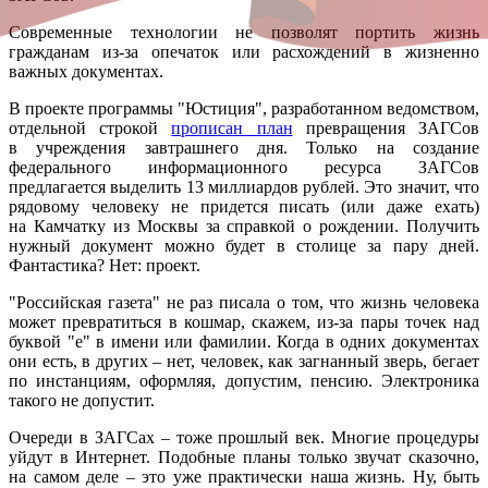
Современные технологии не позволят портить жизнь
гражданам из-за опечаток или расхождений в жизненно
важных документах.
В проекте программы "Юстиция", разработанном ведомством,
отдельной строкой
прописан план
превращения ЗАГСов
в учреждения завтрашнего дня. Только на создание
федерального информационного ресурса ЗАГСов
предлагается выделить 13 миллиардов рублей. Это значит, что
рядовому человеку не придется писать (или даже ехать)
на Камчатку из Москвы за справкой о рождении. Получить
нужный документ можно будет в столице за пару дней.
Фантастика? Нет: проект.
"Российская газета" не раз писала о том, что жизнь человека
может превратиться в кошмар, скажем, из-за пары точек над
буквой "е" в имени или фамилии. Когда в одних документах
они есть, в других – нет, человек, как загнанный зверь, бегает
по инстанциям, оформляя, допустим, пенсию. Электроника
такого не допустит.
Очереди в ЗАГСах – тоже прошлый век. Многие процедуры
уйдут в Интернет. Подобные планы только звучат сказочно,
на самом деле – это уже практически наша жизнь. Ну, быть