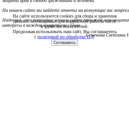
защиты прав и свобод гражданина и человека.
На нашем сайте вы найдете ответы на волнующие вас вопрос
На сайте используются cookies для сбора и хранения
Надеемся, что посещение нашего сайта поможет вам защитит
данных, необходимых для корректной работы сайта
интересы в каждом конкретном случае.
и удобства посетителей.
Продолжая использовать наш сайт, Вы соглашаетесь
Семенова Светлана Н
с
политикой по обработке ПД
.
Соглашаюсь