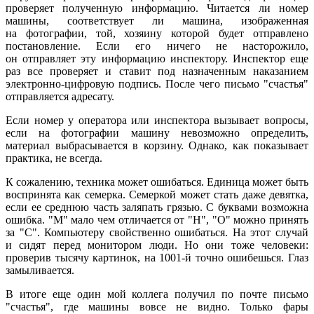
проверяет полученную информацию. Читается ли номер
машины, соответствует ли машина, изображенная
на фотографии, той, хозяину которой будет отправлено
постановление. Если его ничего не насторожило,
он отправляет эту информацию инспектору. Инспектор еще
раз все проверяет и ставит под назначенным наказанием
электронно-цифровую подпись. После чего письмо "счастья"
отправляется адресату.
Если номер у оператора или инспектора вызывает вопросы,
если на фотографии машину невозможно определить,
материал выбрасывается в корзину. Однако, как показывает
практика, не всегда.
К сожалению, техника может ошибаться. Единица может быть
воспринята как семерка. Семеркой может стать даже девятка,
если ее среднюю часть заляпать грязью. С буквами возможна
ошибка. "М" мало чем отличается от "Н", "О" можно принять
за "С". Компьютеру свойственно ошибаться. На этот случай
и сидят перед монитором люди. Но они тоже человеки:
проверив тысячу картинок, на 1001-й точно ошибешься. Глаз
замыливается.
В итоге еще один мой коллега получил по почте письмо
"счастья", где машины вовсе не видно. Только фары