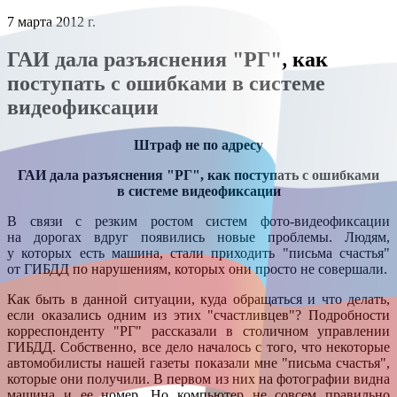
7 марта 2012 г.
ГАИ дала разъяснения "РГ", как
поступать с ошибками в системе
видеофиксации
Штраф не по адресу
ГАИ дала разъяснения "РГ", как поступать с ошибками
в системе видеофиксации
В связи с резким ростом систем фото-видеофиксации
на дорогах вдруг появились новые проблемы. Людям,
у которых есть машина, стали приходить "письма счастья"
от ГИБДД по нарушениям, которых они просто не совершали.
Как быть в данной ситуации, куда обращаться и что делать,
если оказались одним из этих "счастливцев"? Подробности
корреспонденту "РГ" рассказали в столичном управлении
ГИБДД. Собственно, все дело началось с того, что некоторые
автомобилисты нашей газеты показали мне "письма счастья",
которые они получили. В первом из них на фотографии видна
машина и ее номер. Но компьютер не совсем правильно