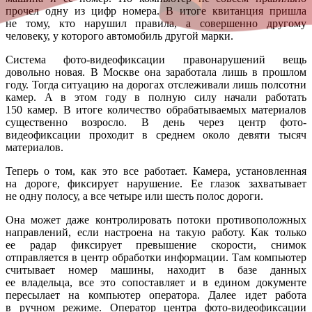
прочел одну из цифр номера. В итоге квитанция пришла
не тому, кто нарушил правила, а совершенно другому
человеку, у которого автомобиль другой марки.
Система фото-видеофиксации правонарушений вещь
довольно новая. В Москве она заработала лишь в прошлом
году. Тогда ситуацию на дорогах отслеживали лишь полсотни
камер. А в этом году в полную силу начали работать
150 камер. В итоге количество обрабатываемых материалов
существенно возросло. В день через центр фото-
видеофиксации проходит в среднем около девяти тысяч
материалов.
Теперь о том, как это все работает. Камера, установленная
на дороге, фиксирует нарушение. Ее глазок захватывает
не одну полосу, а все четыре или шесть полос дороги.
Она может даже контролировать потоки противоположных
направлений, если настроена на такую работу. Как только
ее радар фиксирует превышение скорости, снимок
отправляется в центр обработки информации. Там компьютер
считывает номер машины, находит в базе данных
ее владельца, все это сопоставляет и в едином документе
пересылает на компьютер оператора. Далее идет работа
в ручном режиме. Оператор центра фото-видеофиксации