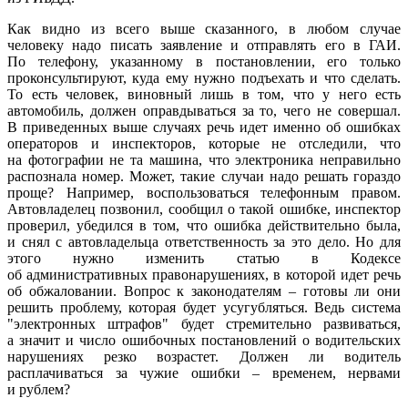
Как видно из всего выше сказанного, в любом случае
человеку надо писать заявление и отправлять его в ГАИ.
По телефону, указанному в постановлении, его только
проконсультируют, куда ему нужно подъехать и что сделать.
То есть человек, виновный лишь в том, что у него есть
автомобиль, должен оправдываться за то, чего не совершал.
В приведенных выше случаях речь идет именно об ошибках
операторов и инспекторов, которые не отследили, что
на фотографии не та машина, что электроника неправильно
распознала номер. Может, такие случаи надо решать гораздо
проще? Например, воспользоваться телефонным правом.
Автовладелец позвонил, сообщил о такой ошибке, инспектор
проверил, убедился в том, что ошибка действительно была,
и снял с автовладельца ответственность за это дело. Но для
этого нужно изменить статью в Кодексе
об административных правонарушениях, в которой идет речь
об обжаловании. Вопрос к законодателям – готовы ли они
решить проблему, которая будет усугубляться. Ведь система
"электронных штрафов" будет стремительно развиваться,
а значит и число ошибочных постановлений о водительских
нарушениях резко возрастет. Должен ли водитель
расплачиваться за чужие ошибки – временем, нервами
и рублем?