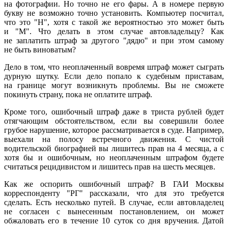
на фотографии. Но точно не его фары. А в номере первую
букву не возможно точно установить. Компьютер посчитал,
что это "Н", хотя с такой же вероятностью это может быть
и "М". Что делать в этом случае автовладельцу? Как
не заплатить штраф за другого "дядю" и при этом самому
не быть виноватым?
Дело в том, что неоплаченный вовремя штраф может сыграть
дурную шутку. Если дело попало к судебным приставам,
на границе могут возникнуть проблемы. Вы не сможете
покинуть страну, пока не оплатите штраф.
Кроме того, ошибочный штраф даже в триста рублей будет
отягчающим обстоятельством, если вы совершили более
грубое нарушение, которое рассматривается в суде. Например,
выехали на полосу встречного движения. С чистой
водительской биографией вы лишитесь прав на 4 месяца, а с
хотя бы и ошибочным, но неоплаченным штрафом будете
считаться рецидивистом и лишитесь прав на шесть месяцев.
Как же оспорить ошибочный штраф? В ГАИ Москвы
корреспонденту "РГ" рассказали, что для это требуется
сделать. Есть несколько путей. В случае, если автовладелец
не согласен с вынесенным постановлением, он может
обжаловать его в течение 10 суток со дня вручения. Датой