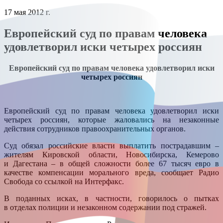
17 мая 2012 г.
Европейский суд по правам человека
удовлетворил иски четырех россиян
Европейский суд по правам человека удовлетворил иски
четырех россиян
Европейский суд по правам человека удовлетворил иски
четырех россиян, которые жаловались на незаконные
действия сотрудников правоохранительных органов.
Суд обязал российские власти выплатить пострадавшим –
жителям Кировской области, Новосибирска, Кемерово
и Дагестана – в общей сложности более 67 тысяч евро в
качестве компенсации морального вреда, сообщает Радио
Свобода со ссылкой на Интерфакс.
В поданных исках, в частности, говорилось о пытках
в отделах полиции и незаконном содержании под стражей.