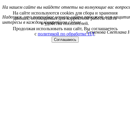
На нашем сайте вы найдете ответы на волнующие вас вопрос
На сайте используются cookies для сбора и хранения
Надеемся, что посещение нашего сайта поможет вам защитит
данных, необходимых для корректной работы сайта
интересы в каждом конкретном случае.
и удобства посетителей.
Продолжая использовать наш сайт, Вы соглашаетесь
Семенова Светлана Н
с
политикой по обработке ПД
.
Соглашаюсь