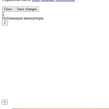
Close
Save changes
Публикация миниатюры
×
×