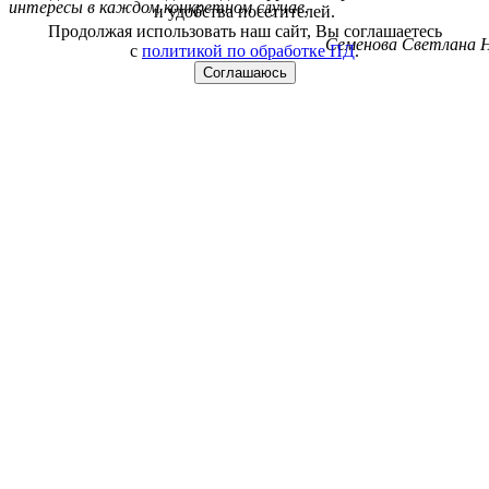
интересы в каждом конкретном случае.
и удобства посетителей.
Продолжая использовать наш сайт, Вы соглашаетесь
Семенова Светлана Н
с
политикой по обработке ПД
.
Соглашаюсь