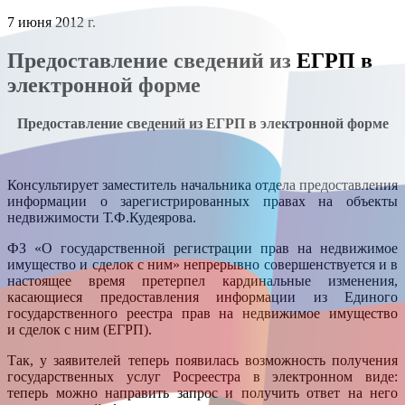
7 июня 2012 г.
Предоставление сведений из ЕГРП в
электронной форме
Предоставление сведений из ЕГРП в электронной форме
Консультирует заместитель начальника отдела предоставления
информации о зарегистрированных правах на объекты
недвижимости Т.Ф.Кудеярова.
ФЗ «О государственной регистрации прав на недвижимое
имущество и сделок с ним» непрерывно совершенствуется и в
настоящее время претерпел кардинальные изменения,
касающиеся предоставления информации из Единого
государственного реестра прав на недвижимое имущество
и сделок с ним (ЕГРП).
Так, у заявителей теперь появилась возможность получения
государственных услуг Росреестра в электронном виде:
теперь можно направить запрос и получить ответ на него