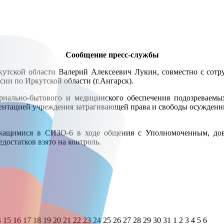
Сообщение пресс-службы
кутской области Валерий Алексеевич Лукин, совместно с сот
 по Иркутской области (г.Ангарск).
иально-бытового и медицинского обеспечения подозреваемы
ментацией учреждения затрагивающей права и свободы осужден
ржащимися в СИЗО-6 в ходе общения с Уполномоченным, д
достатков взято на контроль.
4
15
16
17
18
19
20
21
22
23
24
25
26
27
28
29
30
31
1
2
3
4
5
6