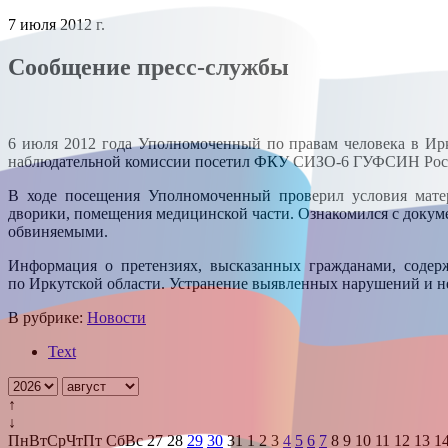
7 июля 2012 г.
Сообщение пресс-службы
6 июля 2012 года Уполномоченный по правам человека в Ир
наблюдательной комиссии посетил ФКУ СИЗО-6 ГУФСИН России
В ходе посещения Уполномоченный проверил условия матер
дворики, помещения медицинской части. Ознакомился с доку
обвиняемыми.
Информация о претензиях, высказанных гражданами, соде
по Иркутской области. Устранение выявленных нарушений и не
В рубрике:
Новости
Text
↑
↓
Пн
Вт
Ср
Чт
Пт
Сб
Вс
27
28
29
30
31
1
2
3
4
5
6
7
8
9
10
11
12
13
1