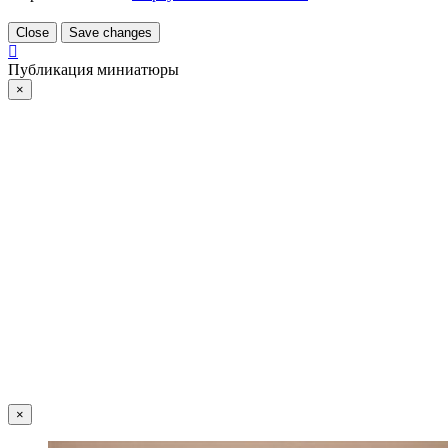
Close
Save changes
Публикация миниатюры
×
×