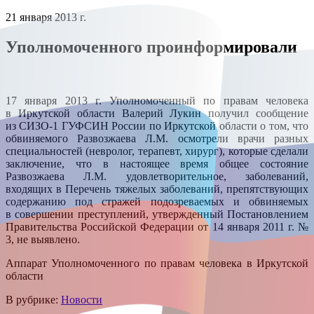
21 января 2013 г.
Уполномоченного проинформировали
17 января 2013 г. Уполномоченный по правам человека
в Иркутской области Валерий Лукин получил сообщение
из СИЗО-1 ГУФСИН России по Иркутской области о том, что
обвиняемого Развозжаева Л.М. осмотрели врачи разных
специальностей (невролог, терапевт, хирург), которые сделали
заключение, что в настоящее время общее состояние
Развозжаева Л.М. удовлетворительное, заболеваний,
входящих в Перечень тяжелых заболеваний, препятствующих
содержанию под стражей подозреваемых и обвиняемых
в совершении преступлений, утвержденный Постановлением
Правительства Российской Федерации от 14 января 2011 г. №
3, не выявлено.
Аппарат Уполномоченного по правам человека в Иркутской
области
В рубрике:
Новости