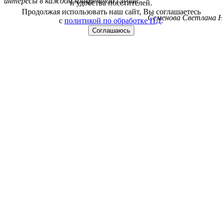
интересы в каждом конкретном случае.
и удобства посетителей.
Продолжая использовать наш сайт, Вы соглашаетесь
Семенова Светлана Н
с
политикой по обработке ПД
.
Соглашаюсь