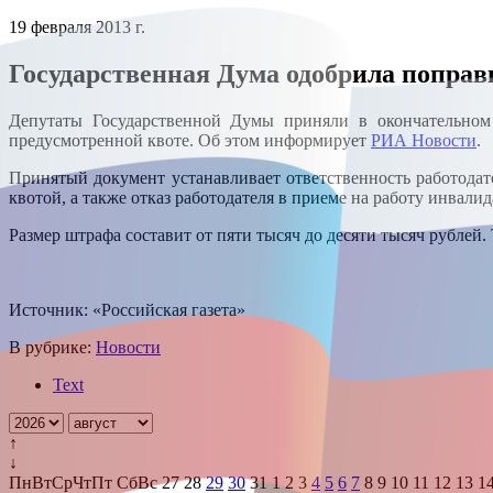
19 февраля 2013 г.
Государственная Дума одобрила поправк
Депутаты Государственной Думы приняли в окончательном ч
предусмотренной квоте. Об этом информирует
РИА Новости
.
Принятый документ устанавливает ответственность работодат
квотой, а также отказ работодателя в приеме на работу инвалид
Размер штрафа составит от пяти тысяч до десяти тысяч рублей.
Источник: «Российская газета»
В рубрике:
Новости
Text
↑
↓
Пн
Вт
Ср
Чт
Пт
Сб
Вс
27
28
29
30
31
1
2
3
4
5
6
7
8
9
10
11
12
13
1