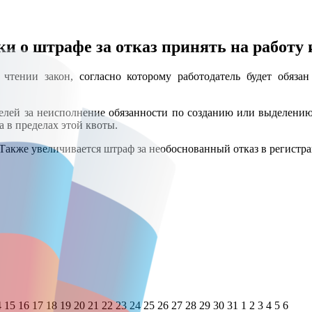
и о штрафе за отказ принять на работу
тении закон, согласно которому работодатель будет обязан
елей за неисполнение обязанности по созданию или выделению
а в пределах этой квоты.
 Также увеличивается штраф за необоснованный отказ в регистра
4
15
16
17
18
19
20
21
22
23
24
25
26
27
28
29
30
31
1
2
3
4
5
6