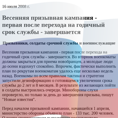
16 июля 2008 г.
Весенняя призывная кампания -
первая после перехода на годичный
срок службы - завершается
Призывники, солдаты срочной службы и военнослужащие
Весенняя призывная кампания - первая после перехода на
годичный срок службы - завершается. Во вторник военкоматы
должны закрыться для приема новобранцев, а молодые люди
до осени вздохнут спокойно. Впрочем, фактически выполнить
план по рекрутам военкоматам удалось еще несколько недель
назад. Военкомы по всем правилам тактики и стратегии
запустили дезинформацию о готовящемся увеличении срока
службы до 2 лет и 8 месяцев. В результате из желающих пойти
в солдаты выстроились очереди. Минобороны слухи
опровергло, но только за день до завершения призыва, пишут
"Новые известия".
Перед началом призывной кампании, начавшейся 1 апреля,
министерство обороны объявило план - 133 тыс. 200 человек.
О почти стопроцентном выполнении представители