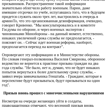
призывников. Распространение такой информации
значительно облегчило работу военным. Парни, даже
имевшие отсрочки по учебе, испугавшись того, что в будущем
придется служить около трех лет, выстроились в очередь в
армиюТо, что это организованная дезинформация, очевидно,
говорит Кривенко. "Мы консультировались и в комитете
Госдумы по обороне, и через военных экспертов с
чиновниками Минобороны - на данный момент, естественно,
никаких увеличений срока службы не предполагается, -
поясняет он. - Сейчас идет военная реформа, наоборот,
предполагается переход на контракт".
Опровергают эту информацию и в Министерстве обороны.
По словам генерал-полковника Василия Смирнова, оборонное
ведомство не вернется к практике призыва граждан на два
года службы. "Не было, нет и, думаю, что не будет никаких
попыток вернуться к более длительному сроку службы, -
заявил вчера замначальника Генштаба. - Граждане, которые в
перспективе будут призываться, будут призываться на один
год".
Призыв вновь прошел с многочисленными нарушениями
Несмотря на очереди желающих уйти в солдаты,
правозащитники отмечают, что весенний призыв вновь