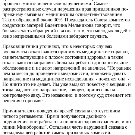
прошел с многочисленными нарушениями. Самые
распространенные случаи нарушения прав призывников по-
прежнему связаны с медицинским освидетельствованием.
Таких обращений около 30%. Председатель Союза комитетов
солдатских матерей Валентина Мельникова говорит, что
большая часть обращений связана с тем, что молодых людей с
явно непризывными болезнями забирают служить.
Правозащитники уточняют, что в некоторых случаях
военкоматы отказываются принимать медицинские справки,
свидетельствующие о плохом состоянии здоровья, а также
отказываются направлять больных ребят на дополнительное
обследование и не дают направлений на анализы. "Не раньше,
чем за месяц до проведения медкомиссии, положено давать
направление на медицинские исследования, - поясняет она. -
Но никто это не делает. Им уже выдают повестку с вещами, и
тогда выдают это направление, говорят, принесешь на
контрольную явку. Это незаконно, и поэтому суд отменяет эти
решения о призыве".
Причина такого поведения врачей связана с отсутствием
четкого регламента: "Врачи получаются двойного
подчинения: они работают и по линии здравоохранения, и по
линии Минобороны". Остальная часть нарушений связана с
ненадлежащей работой самих призывных комиссий.