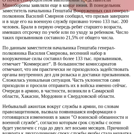
Минобороны заявляли еще в конце июня. В понедельник
заместитель начальника Генштаба Вооруженных сил генерал-
полковник Василий Смирнов сообщил, что призыв завершен
и в ходе его на военную службу призвано точно 133 тыс. 200
человек. Брали в первую очередь ребят старшего возраста,
имевших отсрочку по учебе или по уходу за ребенком. Число
таких призывников составило 21,5% от общего числа.
По данным заместителя начальника Генштаба генерал-
полковника Василия Смирнова, весенний набор в
вооруженные силы составил более 133 тыс. призывников,
отмечает "Коммерсант". В большинстве комиссариатов
отмечают, что им практически не приходилось задействовать
органы внутренних дел для розыска и доставки призывников.
Сложилась уникальная ситуация. Часть уклонистов сами
приходили и просили отправить их в войска именно сейчас.
Очереди в армию, в частности, возникли в Самарской
области, Хакасии, Мордовии и Свердловской области.
Небывалый ажиотаж вокруг службы в армии, по словам
правозащитников, вызвала появившаяся информация о
готовящихся изменениях в закон "О воинской обязанности и
военной службе", согласно которым срок службы с осени
будет увеличен с года до двух лет восьми месяцев. Причиной
возврата к двухгодичному сроку службы якобы стала нехватка