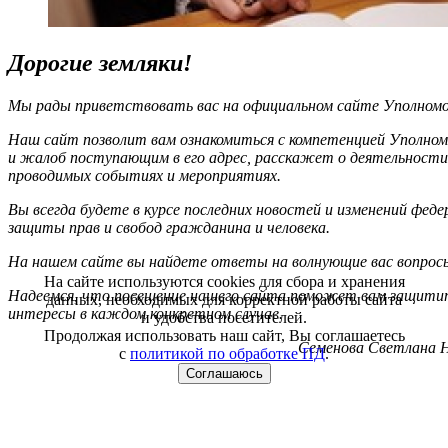
Дорогие земляки!
Мы рады приветствовать вас на официальном сайте Уполномоч
Наш сайт позволит вам ознакомиться с компетенцией Уполном
и жалоб поступающим в его адрес, расскажет о деятельности
проводимых событиях и мероприятиях.
Вы всегда будете в курсе последних новостей и изменений фед
защиты прав и свобод гражданина и человека.
На нашем сайте вы найдете ответы на волнующие вас вопрос
На сайте используются cookies для сбора и хранения
Надеемся, что посещение нашего сайта поможет вам защитит
данных, необходимых для корректной работы сайта
интересы в каждом конкретном случае.
и удобства посетителей.
Продолжая использовать наш сайт, Вы соглашаетесь
Семенова Светлана Н
с
политикой по обработке ПД
.
Соглашаюсь