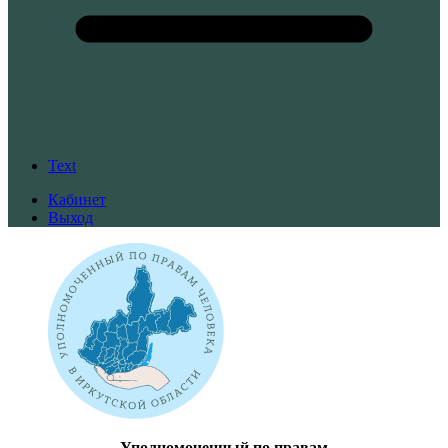
Text
Кабинет
Выход
Уполномоченный по правам