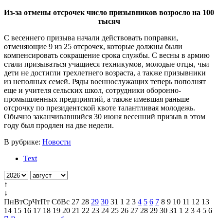
Из-за отмены отсрочек число призывников возросло на 100
тысяч
С весеннего призыва начали действовать поправки,
отменяющие 9 из 25 отсрочек, которые должны были
компенсировать сокращение срока службы. С весны в армию
стали призываться учащиеся техникумов, молодые отцы, чьи
дети не достигли трехлетнего возраста, а также призывники
из неполных семей. Ряды военнослужащих теперь пополнят
еще и учителя сельских школ, сотрудники оборонно-
промышленных предприятий, а также имевшая раньше
отсрочку по президентской квоте талантливая молодежь.
Обычно заканчивавшийся 30 июня весенний призыв в этом
году был продлен на две недели.
В рубрике:
Новости
Text
↑
↓
Пн
Вт
Ср
Чт
Пт
Сб
Вс
27
28
29
30
31
1
2
3
4
5
6
7
8
9
10
11
12
13
14
15
16
17
18
19
20
21
22
23
24
25
26
27
28
29
30
31
1
2
3
4
5
6