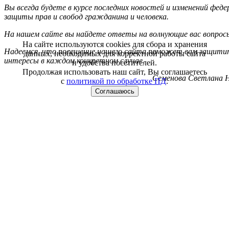
Вы всегда будете в курсе последних новостей и изменений фед
защиты прав и свобод гражданина и человека.
На нашем сайте вы найдете ответы на волнующие вас вопрос
На сайте используются cookies для сбора и хранения
Надеемся, что посещение нашего сайта поможет вам защитит
данных, необходимых для корректной работы сайта
интересы в каждом конкретном случае.
и удобства посетителей.
Продолжая использовать наш сайт, Вы соглашаетесь
Семенова Светлана Н
с
политикой по обработке ПД
.
Соглашаюсь