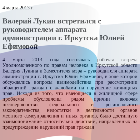
4 марта 2013 г.
Валерий Лукин встретился с
руководителем аппарата
администрации г. Иркутска Юлией
Ефимовой
4 марта 2013 года состоялась рабочая встреча
Уполномоченного по правам человека в Иркутской области
Валерия Лукина и Заместителя мэра – руководителя аппарата
администрации г. Иркутска Юлии Ефимовой, в ходе которой
обсуждались вопросы взаимодействия при рассмотрении
обращений граждан с жалобами на нарушение жилищных
прав. Исходя из того, что имеющиеся в жилищной сфере
проблемы обусловлены рядом причин включая
несовершенство федерального и регионального
законодательства, недостатки в деятельности органов
местного самоуправления и иных органов, было достигнуто
взаимопонимание относительно действий, направленных на
предупреждение нарушений прав граждан.