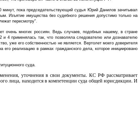
0 минут, пока председательствующий судья Юрий Данилов зачитывал
ным. Изъятие имущества без судебного решения допустимо только на
лежат пересмотру".
ует очень многих россиян. Ведь случаев, подобных нашему, в стране
 2 и 4 применялась так, что позволяла следователю или дознавателю
тво, уже его собственностью не является. Вертолет моего доверителя
 его реализацию в рамках гражданского дела, которое инициировано
итуционного суда.
зменения, уточнения в свои документы. КС РФ рассматривает
ого лица, находится в компетенции суда общей юрисдикции. И