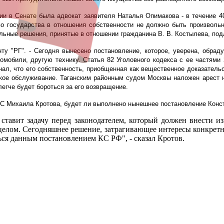
и в Сенате была адвокат заявителя Наталья Опимакова - в течение 4
во государства в отношения собственности не должно быть произволь
льные решения, принятые в отношении гражданина В. В. Костылева, под
нту "РГ". - Сегодня вынесено постановление, которое, уверена, обрад
томобили, другую технику. Статья 82 Уголовного кодекса с ее частями
нал, что его собственность, приобщенная как вещественное доказательс
кое обслуживание. Таганским районным судом Москвы наложен арест на
легче будет бороться за его возвращение.
КС Михаила Кротова, будет ли выполнено нынешнее постановление Конст
тавит задачу перед законодателем, который должен внести и
целом. Сегодняшнее решение, затрагивающее интересы конкретн
ться данным постановлением КС РФ", - сказал Кротов.