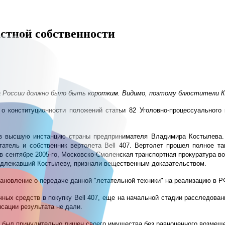
стной собственности
 России должно было быть коротким. Видимо, поэтому блюстители Кон
о конституционности положений статьи 82 Уголовно-процессуального
 в высшую инстанцию страны предпринимателя Владимира Костылева. 
татель и собственник вертолета Bell 407. Вертолет прошел полное т
, в сентябре 2005-го, Московско-Смоленская транспортная прокуратура в
инадлежавший Костылеву, признали вещественным доказательством.
новление о передаче данной "летательной техники" на реализацию в РФ
х средств в покупку Bell 407, еще на начальной стадии расследовани
сации результата не дали.
о был принудительно лишен своего имущества без равноценного возмещен