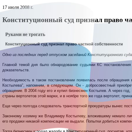
17 июля 2008 г.
Конституционный суд признал право ча
Руками не трогать
Конституционный суд признал право частной собственности
Одно из последних перед отпуском заседаний Конституционного суда
Главной темой дня было обнародование судьями КС постановления 
доказательств.
Необходимость в таком постановлении появилась после обращения
Костылева", напомним, в следующем. Он - добросовестный приобре
обращение. В 2004 году его и купил бизнесмен Костылев. А через год
страны вертолетов этой марки, и в ноябре того же года вертолет, пр
Еще через полгода следователь транспортной прокуратуры вынес поста
Законному хозяину же Владимиру Костылеву, вложившему немало личны
его продажи никакой компенсации не выдали. Попытки добиться компен
Тогда бизнесмен и подал жалобу в Конституционный суд, посчитав, чт