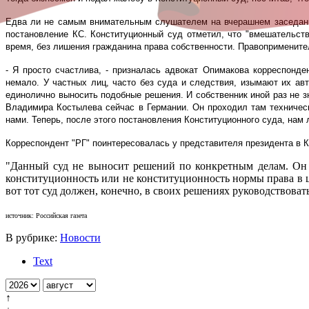
Едва ли не самым внимательным слушателем на вчерашнем заседани
постановление КС. Конституционный суд отметил, что "вмешательст
время, без лишения гражданина права собственности. Правопримените
- Я просто счастлива, - призналась адвокат Опимакова корреспонде
немало. У частных лиц, часто без суда и следствия, изымают их ав
единолично выносить подобные решения. И собственник иной раз не з
Владимира Костылева сейчас в Германии. Он проходил там техничес
нами. Теперь, после этого постановления Конституционного суда, нам 
Корреспондент "РГ" поинтересовалась у представителя президента в 
"Данный суд не выносит решений по конкретным делам. Он с
конституционность или не конституционность нормы права в 
вот тот суд должен, конечно, в своих решениях руководствова
источник: Российская газета
В рубрике:
Новости
Text
↑