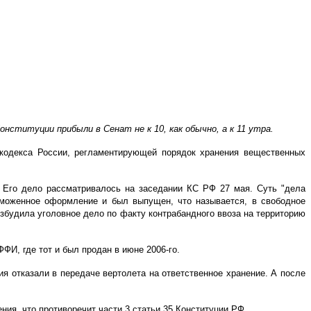
ституции прибыли в Сенат не к 10, как обычно, а к 11 утра.
 кодекса России, регламентирующей порядок хранения вещественных
Его дело рассматривалось на заседании КС РФ 27 мая. Суть "дела
аможенное оформление и был выпущен, что называется, в свободное
озбудила уголовное дело по факту контрабандного ввоза на территорию
ФИ, где тот и был продан в июне 2006-го.
я отказали в передаче вертолета на ответственное хранение. А после
ия, что противоречит части 3 статьи 35 Конституции РФ.