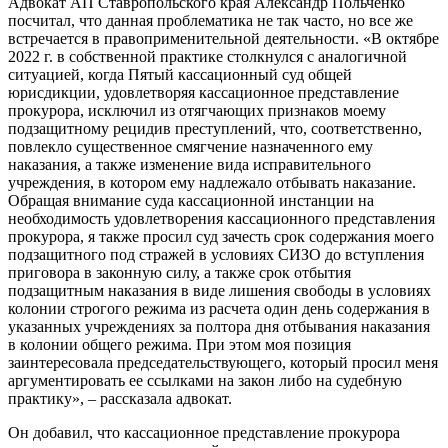
Адвокат АП Ставропольского края Александр Польченко
посчитал, что данная проблематика не так часто, но все же
встречается в правоприменительной деятельности. «В октябре
2022 г. в собственной практике столкнулся с аналогичной
ситуацией, когда Пятый кассационный суд общей
юрисдикции, удовлетворяя кассационное представление
прокурора, исключил из отягчающих признаков моему
подзащитному рецидив преступлений, что, соответственно,
повлекло существенное смягчение назначенного ему
наказания, а также изменение вида исправительного
учреждения, в котором ему надлежало отбывать наказание.
Обращая внимание суда кассационной инстанции на
необходимость удовлетворения кассационного представления
прокурора, я также просил суд зачесть срок содержания моего
подзащитного под стражей в условиях СИЗО до вступления
приговора в законную силу, а также срок отбытия
подзащитным наказания в виде лишения свободы в условиях
колонии строгого режима из расчета один день содержания в
указанных учреждениях за полтора дня отбывания наказания
в колонии общего режима. При этом моя позиция
заинтересовала председательствующего, который просил меня
аргументировать ее ссылками на закон либо на судебную
практику», – рассказала адвокат.
Он добавил, что кассационное представление прокурора