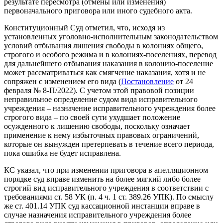
результате пересмотра (отмены или изменения)
первоначального приговора или иного судебного акта.
Конституционный Суд отметил, что, исходя из
установленных уголовно-исполнительным законодательством
условий отбывания лишения свободы в колониях общего,
строгого и особого режима и в колониях-поселениях, перевод
для дальнейшего отбывания наказания в колонию-поселение
может рассматриваться как смягчение наказания, хотя и не
сопряжен с изменением его вида (
Постановление
от 24
февраля № 8-П/2022). С учетом этой правовой позиции
неправильное определение судом вида исправительного
учреждения – назначение исправительного учреждения более
строгого вида – по своей сути ухудшает положение
осужденного к лишению свободы, поскольку означает
применение к нему избыточных правовых ограничений,
которые он вынужден претерпевать в течение всего периода,
пока ошибка не будет исправлена.
КС указал, что при изменении приговора в апелляционном
порядке суд вправе изменить на более мягкий либо более
строгий вид исправительного учреждения в соответствии с
требованиями ст. 58 УК (п. 4 ч. 1 ст. 389.26 УПК). По смыслу
же ст. 401.14 УПК суд кассационной инстанции вправе в
случае назначения исправительного учреждения более