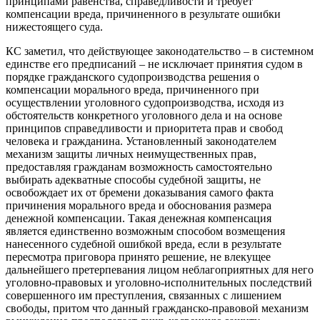
принципами равенства, справедливости и требует
компенсации вреда, причиненного в результате ошибки
нижестоящего суда.
КС заметил, что действующее законодательство – в системном
единстве его предписаний – не исключает принятия судом в
порядке гражданского судопроизводства решения о
компенсации морального вреда, причиненного при
осуществлении уголовного судопроизводства, исходя из
обстоятельств конкретного уголовного дела и на основе
принципов справедливости и приоритета прав и свобод
человека и гражданина. Установленный законодателем
механизм защиты личных неимущественных прав,
предоставляя гражданам возможность самостоятельно
выбирать адекватные способы судебной защиты, не
освобождает их от бремени доказывания самого факта
причинения морального вреда и обоснования размера
денежной компенсации. Такая денежная компенсация
является единственно возможным способом возмещения
нанесенного судебной ошибкой вреда, если в результате
пересмотра приговора принято решение, не влекущее
дальнейшего претерпевания лицом неблагоприятных для него
уголовно-правовых и уголовно-исполнительных последствий
совершенного им преступления, связанных с лишением
свободы, притом что данный гражданско-правовой механизм