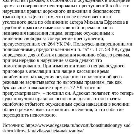
количества граждан, в особенности осужденных в последнее
время за совершение неосторожных преступлений в области
нарушения правил дорожного движения и безопасности
транспорта. «Дело в том, что после всем известного
уголовного дела по обвинению актера Михаила Ефремова в
судебной практике наметился явный перекос в части
назначения наказания лицам, впервые осужденным к
лишению свободы за совершение преступлений,
предусмотренных ст. 264 УК РФ. Пользуясь дискреционными
полномочиями, предоставленными п. “а” ч. 1 ст. 58 УК, суды
определяют для отбытия наказания колонию общего режима,
причем нередко в нарушение закона делают это
немотивированно. При изменении такого неправосудного
приговора в апелляции или чаще в кассации время
ошибочного нахождения осужденного в колонии общего
режима не засчитывается по льготным правилам, так как
буквальное толкование норм ст. 72 УК этого не
предусматривает», – пояснил он. Адвокат полагает, что теперь
суды получили правовое основание для льготного зачета
ошибочно отбытого осужденным срока наказания в колонии
общего режима вместо колонии-поселения, и это событие
переоценить невозможно.
Источник: https://www.advgazeta.ru/novosti/konstitutsionnyy-sud-
skorrektiroval-pravila-zacheta-nakazaniya/