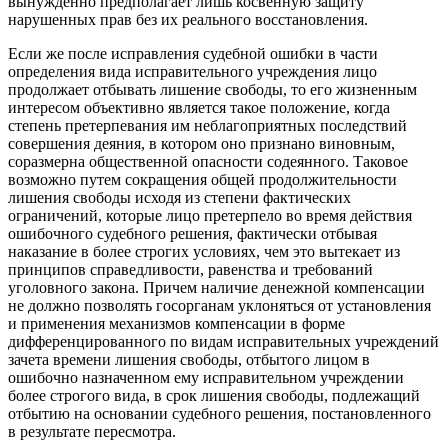
вынужденно предполагает лишь косвенную защиту
нарушенных прав без их реального восстановления.
Если же после исправления судебной ошибки в части
определения вида исправительного учреждения лицо
продолжает отбывать лишение свободы, то его жизненным
интересом объективно является такое положение, когда
степень претерпевания им неблагоприятных последствий
совершения деяния, в котором оно признано виновным,
соразмерна общественной опасности содеянного. Таковое
возможно путем сокращения общей продолжительности
лишения свободы исходя из степени фактических
ограничений, которые лицо претерпело во время действия
ошибочного судебного решения, фактически отбывая
наказание в более строгих условиях, чем это вытекает из
принципов справедливости, равенства и требований
уголовного закона. Причем наличие денежной компенсации
не должно позволять госорганам уклоняться от установления
и применения механизмов компенсации в форме
дифференцированного по видам исправительных учреждений
зачета времени лишения свободы, отбытого лицом в
ошибочно назначенном ему исправительном учреждении
более строгого вида, в срок лишения свободы, подлежащий
отбытию на основании судебного решения, постановленного
в результате пересмотра.