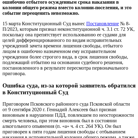
ошибочно отбытого осужденным срока наказания в
колонии общего режима вместо колонии-поселения, и это
событие переоценить невозможно.
15 марта Конституционный Суд вынес
Постановление
№ 8-
П/2023, которым признал неконституционной ч. 3.1 ст. 72 УК,
поскольку она препятствует использованию ее судами для
целей дифференцированного по видам исправительных
учреждений зачета времени лишения свободы, отбытого
лицом в ошибочно назначенном ему исправительном
учреждении более строгого вида, в срок лишения свободы,
подлежащий отбытию на основании судебного решения,
постановленного в результате пересмотра первоначального
приговора.
Ошибка суда, из-за которой заявитель обратился
в Конституционный Суд
Приговором Псковского районного суда Псковской области
от 9 сентября 2020 г. Геннадий Алексеев был признан
виновным в нарушении ПДД, повлекшем по неосторожности
смерть человека, при этом виновник был в состоянии
алкогольного опьянения (п. «а» ч. 4 ст. 264 УК). Он был
приговорен к пяти годам лишения свободы с отбыванием
наказания в исправительной колонии общего режима, а также