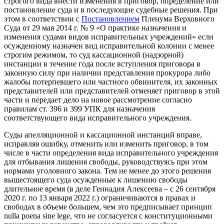
строгого вида внести изменения в приговор, определение или
постановление суда и в последующие судебные решения. При
этом в соответствии с
Постановлением
Пленума Верховного
Суда от 29 мая 2014 г. № 9 «О практике назначения и
изменения судами видов исправительных учреждений» если
осужденному назначен вид исправительной колонии с менее
строгим режимом, то суд кассационной (надзорной)
инстанции в течение года после вступления приговора в
законную силу при наличии представления прокурора либо
жалобы потерпевшего или частного обвинителя, их законных
представителей или представителей отменяет приговор в этой
части и передает дело на новое рассмотрение согласно
правилам ст. 396 и 399 УПК для назначения
соответствующего вида исправительного учреждения.
Суды апелляционной и кассационной инстанций вправе,
исправляя ошибку, отменить или изменить приговор, в том
числе в части определения вида исправительного учреждения
для отбывания лишения свободы, руководствуясь при этом
нормами уголовного закона. Тем не менее до этого решения
вышестоящего суда осужденные к лишению свободы
длительное время (в деле Геннадия Алексеева – с 26 сентября
2020 г. по 13 января 2022 г.) ограничиваются в правах и
свободах в объеме большем, чем это предписывает принцип
nulla poena sine lege, что не согласуется с конституционными