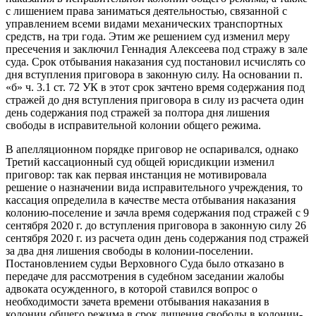
с лишением права заниматься деятельностью, связанной с
управлением всеми видами механических транспортных
средств, на три года. Этим же решением суд изменил меру
пресечения и заключил Геннадия Алексеева под стражу в зале
суда. Срок отбывания наказания суд постановил исчислять со
дня вступления приговора в законную силу. На основании п.
«б» ч. 3.1 ст. 72 УК в этот срок зачтено время содержания под
стражей до дня вступления приговора в силу из расчета один
день содержания под стражей за полтора дня лишения
свободы в исправительной колонии общего режима.
В апелляционном порядке приговор не оспаривался, однако
Третий кассационный суд общей юрисдикции изменил
приговор: так как первая инстанция не мотивировала
решение о назначении вида исправительного учреждения, то
кассация определила в качестве места отбывания наказания
колонию-поселение и зачла время содержания под стражей с 9
сентября 2020 г. до вступления приговора в законную силу 26
сентября 2020 г. из расчета один день содержания под стражей
за два дня лишения свободы в колонии-поселении.
Постановлением судьи Верховного Суда было отказано в
передаче для рассмотрения в судебном заседании жалобы
адвоката осужденного, в которой ставился вопрос о
необходимости зачета времени отбывания наказания в
колонии общего режима в срок лишения свободы в колонии-