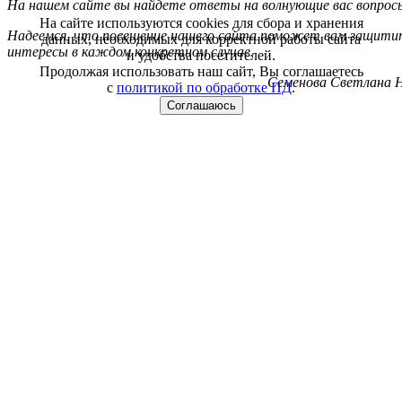
На нашем сайте вы найдете ответы на волнующие вас вопрос
На сайте используются cookies для сбора и хранения
Надеемся, что посещение нашего сайта поможет вам защитит
данных, необходимых для корректной работы сайта
интересы в каждом конкретном случае.
и удобства посетителей.
Продолжая использовать наш сайт, Вы соглашаетесь
Семенова Светлана Н
с
политикой по обработке ПД
.
Соглашаюсь