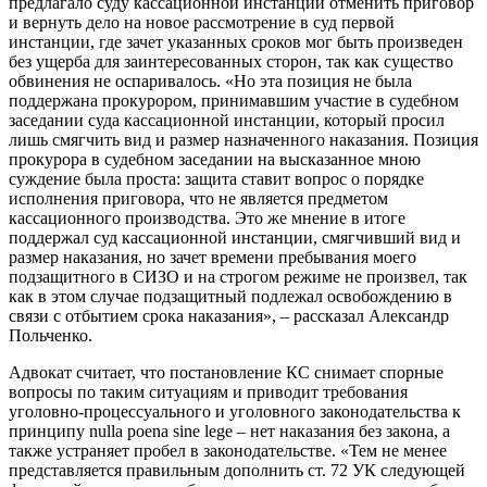
предлагало суду кассационной инстанции отменить приговор
и вернуть дело на новое рассмотрение в суд первой
инстанции, где зачет указанных сроков мог быть произведен
без ущерба для заинтересованных сторон, так как существо
обвинения не оспаривалось. «Но эта позиция не была
поддержана прокурором, принимавшим участие в судебном
заседании суда кассационной инстанции, который просил
лишь смягчить вид и размер назначенного наказания. Позиция
прокурора в судебном заседании на высказанное мною
суждение была проста: защита ставит вопрос о порядке
исполнения приговора, что не является предметом
кассационного производства. Это же мнение в итоге
поддержал суд кассационной инстанции, смягчивший вид и
размер наказания, но зачет времени пребывания моего
подзащитного в СИЗО и на строгом режиме не произвел, так
как в этом случае подзащитный подлежал освобождению в
связи с отбытием срока наказания», – рассказал Александр
Польченко.
Адвокат считает, что постановление КС снимает спорные
вопросы по таким ситуациям и приводит требования
уголовно-процессуального и уголовного законодательства к
принципу nulla poena sine lege – нет наказания без закона, а
также устраняет пробел в законодательстве. «Тем не менее
представляется правильным дополнить ст. 72 УК следующей