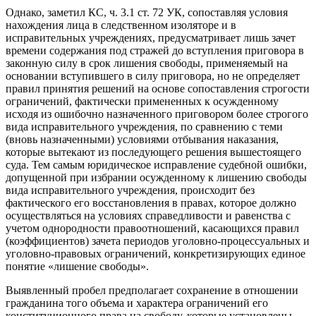
Однако, заметил КС, ч. 3.1 ст. 72 УК, сопоставляя условия
нахождения лица в следственном изоляторе и в
исправительных учреждениях, предусматривает лишь зачет
времени содержания под стражей до вступления приговора в
законную силу в срок лишения свободы, применяемый на
основании вступившего в силу приговора, но не определяет
правил принятия решений на основе сопоставления строгости
ограничений, фактически примененных к осужденному
исходя из ошибочно назначенного приговором более строгого
вида исправительного учреждения, по сравнению с теми
(вновь назначенными) условиями отбывания наказания,
которые вытекают из последующего решения вышестоящего
суда. Тем самым юридическое исправление судебной ошибки,
допущенной при избрании осужденному к лишению свободы
вида исправительного учреждения, происходит без
фактического его восстановления в правах, которое должно
осуществляться на условиях справедливости и равенства с
учетом однородности правоотношений, касающихся правил
(коэффициентов) зачета периодов уголовно-процессуальных и
уголовно-правовых ограничений, конкретизирующих единое
понятие «лишение свободы».
Выявленный пробел предполагает сохранение в отношении
гражданина того объема и характера ограничений его
конституционного права на свободу, которые установлены