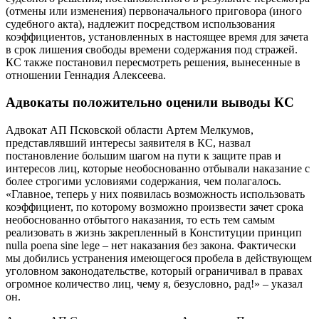
(отмены или изменения) первоначального приговора (иного
судебного акта), надлежит посредством использования
коэффициентов, установленных в настоящее время для зачета
в срок лишения свободы времени содержания под стражей.
КС также постановил пересмотреть решения, вынесенные в
отношении Геннадия Алексеева.
Адвокаты положительно оценили выводы КС
Адвокат АП Псковской области Артем Мелкумов,
представлявший интересы заявителя в КС, назвал
постановление большим шагом на пути к защите прав и
интересов лиц, которые необоснованно отбывали наказание с
более строгими условиями содержания, чем полагалось.
«Главное, теперь у них появилась возможность использовать
коэффициент, по которому возможно произвести зачет срока
необоснованно отбытого наказания, то есть тем самым
реализовать в жизнь закрепленный в Конституции принцип
nulla poena sine lege – нет наказания без закона. Фактически
мы добились устранения имеющегося пробела в действующем
уголовном законодательстве, который ограничивал в правах
огромное количество лиц, чему я, безусловно, рад!» – указал
он.