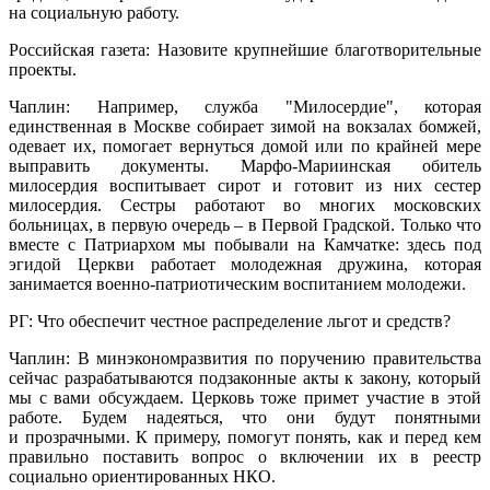
на социальную работу.
Российская газета: Назовите крупнейшие благотворительные
проекты.
Чаплин: Например, служба "Милосердие", которая
единственная в Москве собирает зимой на вокзалах бомжей,
одевает их, помогает вернуться домой или по крайней мере
выправить документы. Марфо-Мариинская обитель
милосердия воспитывает сирот и готовит из них сестер
милосердия. Сестры работают во многих московских
больницах, в первую очередь – в Первой Градской. Только что
вместе с Патриархом мы побывали на Камчатке: здесь под
эгидой Церкви работает молодежная дружина, которая
занимается военно-патриотическим воспитанием молодежи.
РГ: Что обеспечит честное распределение льгот и средств?
Чаплин: В минэкономразвития по поручению правительства
сейчас разрабатываются подзаконные акты к закону, который
мы с вами обсуждаем. Церковь тоже примет участие в этой
работе. Будем надеяться, что они будут понятными
и прозрачными. К примеру, помогут понять, как и перед кем
правильно поставить вопрос о включении их в реестр
социально ориентированных НКО.