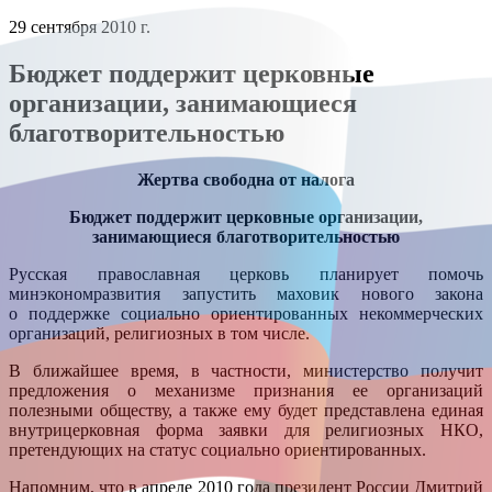
29 сентября 2010 г.
Бюджет поддержит церковные
организации, занимающиеся
благотворительностью
Жертва свободна от налога
Бюджет поддержит церковные организации,
занимающиеся благотворительностью
Русская православная церковь планирует помочь
минэкономразвития запустить маховик нового закона
о поддержке социально ориентированных некоммерческих
организаций, религиозных в том числе.
В ближайшее время, в частности, министерство получит
предложения о механизме признания ее организаций
полезными обществу, а также ему будет представлена единая
внутрицерковная форма заявки для религиозных НКО,
претендующих на статус социально ориентированных.
Напомним, что в апреле 2010 года президент России Дмитрий