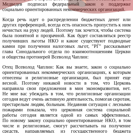
Медведев подписал федеральный закон о поддержке
социально ориентированных некоммерческих организаций.
Когда речь идет о распределении бюджетных денег или
других преференций, всегда есть опасность пропустить к ним
нечистых на руку людей. Поэтому так хочется, чтобы система
была понятной и прозрачной. Как будет составляться реестр
получивших льготы НКО и какие существуют подводные
камни при получении налоговых льгот, "РГ" рассказывает
глава Синодального отдела по взаимоотношениям Церкви
и общества протоиерей Всеволод Чаплин:
Отец Всеволод Чаплин: Как вы знаете, закон о социально
ориентированных некоммерческих организациях, к которым
отнесены и религиозные организации, был принят еще
весной. Поэтому никакой новости в том, что Церковь
направила свои предложения в мин экономразвития, нет.
Не мне вас убеждать в том, что религиозные организации
сегодня ведут очень активную деятельность, помогая сиротам,
престарелым людям, больным. Недавняя ситуация с лесными
пожарами показала, что церковная система социальной
работы сегодня является одной из самых эффективных.
По новому закону социально ориентированные НКО, в том
числе и религиозные, смогут рассчитывать на получение
средств, направляемых из государственного бюджета