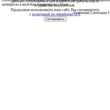
данных, необходимых для корректной работы сайта
интересы в каждом конкретном случае.
и удобства посетителей.
Продолжая использовать наш сайт, Вы соглашаетесь
Семенова Светлана Н
с
политикой по обработке ПД
.
Соглашаюсь