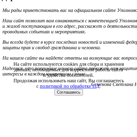
Мы рады приветствовать вас на официальном сайте Уполномоч
Наш сайт позволит вам ознакомиться с компетенцией Уполном
и жалоб поступающим в его адрес, расскажет о деятельности
проводимых событиях и мероприятиях.
Вы всегда будете в курсе последних новостей и изменений фед
защиты прав и свобод гражданина и человека.
На нашем сайте вы найдете ответы на волнующие вас вопрос
На сайте используются cookies для сбора и хранения
Надеемся, что посещение нашего сайта поможет вам защитит
данных, необходимых для корректной работы сайта
интересы в каждом конкретном случае.
и удобства посетителей.
Продолжая использовать наш сайт, Вы соглашаетесь
Семенова Светлана Н
с
политикой по обработке ПД
.
Соглашаюсь