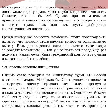
Мое первое впечатление от документа было печальным. Мол,
опять какие-то ретрограды хотят загубить хорошее начинание.
Скажете, так не бывает? Однако при внимательном
прочтении возникло стойкое ощущение, что авторы письма
в чем-то правы. Так или нет, пусть разбирается
конституционная инстанция.
Гражданскому же обществу, возможно, стоит поблагодарить
их за то, что подняли столь важный вопрос на официальную
высоту. Ведь для хорошей идеи нет ничего хуже, когда
ее обходят молчанием. А так у нас появился повод еще раз
подумать, каким может быть гражданский контроль за судами
и может ли он быть вообще.
Чем опасны хорошие инициативы
Письмо стало реакцией на инициативу судьи КС России
в отставке Тамары Морщаковой. Она предложила провести
экспертную оценку громких дел, идея прозвучала
на заседании Совета по развитию гражданского общества
и правам человека при президенте страны. Однако судейскому
сообществу, судя по всему, слова известного и уважаемого
юриста пришлись не по вкусу. "В выступлении были названы
конкретные уголовные дела, в том числе и те, приговоры