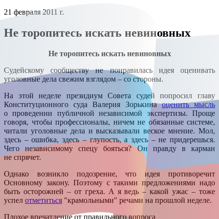
21 февраля 2011 г.
Не торопитесь искать невиновных
Не торопитесь искать невиновных
Судейскому сообществу не понравилась идея оценивать
уголовные дела свежим взглядом – со стороны.
На этой неделе президиум Совета судей попросил главу
Конституционного суда Валерия Зорькина
оценить мысль
о проведении публичной независимой экспертизы. Проще
говоря, чтобы профессионалы, ничем не обязанные системе,
читали уголовные дела и высказывали веское мнение. Мол,
здесь – ошибка, здесь – глупость, а здесь – не придерешься.
Чего независимому спецу бояться? Он правду в карман
не спрячет.
Однако возникло подозрение, что идея противоречит
Основному закону. Поэтому с такими предложениями надо
быть осторожней – от греха. А я ведь – какой ужас – тоже
успел
отметиться
"крамольными" речами на прошлой неделе.
Плохое впечатление от правильного вопроса