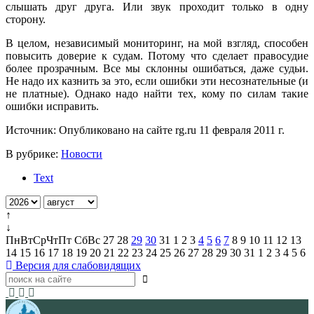
слышать друг друга. Или звук проходит только в одну
сторону.
В целом, независимый мониторинг, на мой взгляд, способен
повысить доверие к судам. Потому что сделает правосудие
более прозрачным. Все мы склонны ошибаться, даже судьи.
Не надо их казнить за это, если ошибки эти несознательные (и
не платные). Однако надо найти тех, кому по силам такие
ошибки исправить.
Источник: Опубликовано на сайте rg.ru 11 февраля 2011 г.
В рубрике:
Новости
Text
↑
↓
Пн
Вт
Ср
Чт
Пт
Сб
Вс
27
28
29
30
31
1
2
3
4
5
6
7
8
9
10
11
12
13
14
15
16
17
18
19
20
21
22
23
24
25
26
27
28
29
30
31
1
2
3
4
5
6
Версия для слабовидящих