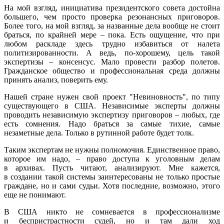
На мой взгляд, инициатива президентского совета достойна
большего, чем просто проверка резонансных приговоров.
Более того, на мой взгляд, за названные дела вообще не стоит
браться, по крайней мере – пока. Есть ощущение, что при
любом раскладе здесь трудно избавиться от налета
политизированности. А ведь, по-хорошему, цель такой
экспертизы – консенсус. Мало провести разбор полетов.
Гражданское общество и профессиональная среда должны
принять анализ, поверить ему.
Нашей стране нужен свой проект "Невиновность", по типу
существующего в США. Независимые эксперты должны
проводить независимую экспертизу приговоров – любых, где
есть сомнения. Надо браться за самые тихие, самые
незаметные дела. Только в рутинной работе будет толк.
Таким экспертам не нужны полномочия. Единственное право,
которое им надо, – право доступа к уголовным делам
в архивах. Пусть читают, анализируют. Мне кажется,
в создании такой системы заинтересованы не только простые
граждане, но и сами судьи. Хотя последние, возможно, этого
еще не понимают.
В США никто не сомневается в профессионализме
и беспристрастности судей, но и там дали ход