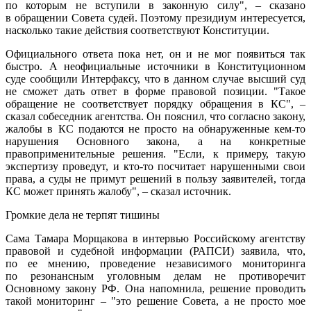
по которым не вступили в законную силу", – сказано
в обращении Совета судей. Поэтому президиум интересуется,
насколько такие действия соответствуют Конституции.
Официального ответа пока нет, он и не мог появиться так
быстро. А неофициальные источники в Конституционном
суде сообщили Интерфаксу, что в данном случае высший суд
не сможет дать ответ в форме правовой позиции. "Такое
обращение не соответствует порядку обращения в КС", –
сказал собеседник агентства. Он пояснил, что согласно закону,
жалобы в КС подаются не просто на обнаруженные кем-то
нарушения Основного закона, а на конкретные
правоприменительные решения. "Если, к примеру, такую
экспертизу проведут, и кто-то посчитает нарушенными свои
права, а суды не примут решений в пользу заявителей, тогда
КС может принять жалобу", – сказал источник.
Громкие дела не терпят тишины
Сама Тамара Морщакова в интервью Российскому агентству
правовой и судебной информации (РАПСИ) заявила, что,
по ее мнению, проведение независимого мониторинга
по резонансным уголовным делам не противоречит
Основному закону РФ. Она напомнила, решение проводить
такой мониторинг – "это решение Совета, а не просто мое