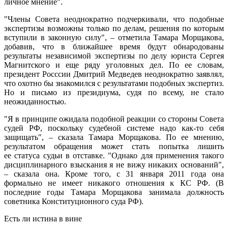
личное мнение".
"Члены Совета неоднократно подчеркивали, что подобные
экспертизы возможны только по делам, решения по которым
вступили в законную силу", – отметила Тамара Морщакова,
добавив, что в ближайшее время будут обнародованы
результаты независимой экспертизы по делу юриста Сергея
Магнитского и еще ряду уголовных дел. По ее словам,
президент Росссии Дмитрий Медведев неоднократно заявлял,
что охотно бы знакомился с результатами подобных экспертиз.
Но и письмо из президиума, судя по всему, не стало
неожиданностью.
"Я в принципе ожидала подобной реакции со стороны Совета
судей РФ, поскольку судебной системе надо как-то себя
защищать", – сказала Тамара Морщакова. По ее мнению,
результатом обращения может стать попытка лишить
ее статуса судьи в отставке. "Однако для применения такого
дисциплинарного взыскания я не вижу никаких оснований",
– сказала она. Кроме того, с 31 января 2011 года она
формально не имеет никакого отношения к КС РФ. (В
последние годы Тамара Морщакова занимала должность
советника Конституционного суда РФ).
Есть ли истина в вине