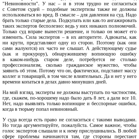
"Невиновности". У нас – и в этом трудно не согласиться
с Советом судей – подобные экспертизы также не должны
использоваться во вред. В смысле – для давления на суд. Надо
брать только старые дела. Подкупать или как-то ангажировать
таких экспертов бесполезно: ведь у них никаких полномочий.
Только суд вправе вынести решение, и только он может его
изменить. Сила экспертов – в их авторитете. Адвокаты, как
ни крути, представляют одну из сторон. Поэтому (как они
сами жалуются) их часто не слышат. А действующему судье
(как и прокурору), обнаружившему вопиющую ошибку
в каком-нибудь старом деле, потребуется не столько
профессионализм, сколько гражданское мужество, чтобы
заявить об этом. Потому что он, фактически, подставит массу
коллег и товарищей, в том числе влиятельных. Да и нет у него
времени копаться в делах давно минувших дней.
На мой взгляд, эксперты не должны выступать по частностям,
где, скажем, по-хорошему надо было дать 8 лет, а дали все 10.
Нет, надо выявлять только вопиющие и бесспорные ошибки,
когда в тюрьму попал невиновный.
У суда всегда есть право не согласиться с такими выводами.
Но тогда аргументируйте, пожалуйста. Самое важное, чтобы
голос экспертов слышали и к нему прислушивались. В любой
сфере проблемы начинаются там, где стороны перестают